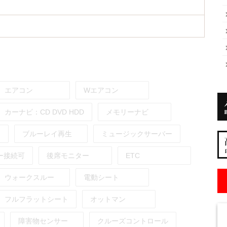
エアコン
Wエアコン
カーナビ：
CD
DVD
HDD
メモリーナビ
ブルーレイ再生
ミュージックサーバー
ー接続可
後席モニター
ETC
ウォークスルー
電動シート
フルフラットシート
オットマン
障害物センサー
クルーズコントロール