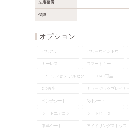
法定整備
保障
オプション
パワステ
パワーウインドウ
キーレス
スマートキー
TV：
ワンセグ
フルセグ
DVD再生
CD再生
ミュージックプレイヤ
ベンチシート
3列シート
シートエアコン
シートヒーター
本革シート
アイドリングストップ