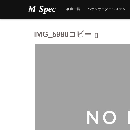
Skip
M-Spec
to
在庫一覧
バックオーダーシステム
content
IMG_5990コピー
[]