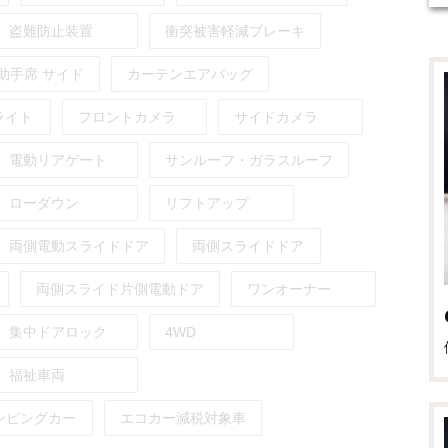
盗難防止装置
衝突被害軽減ブレーキ
助手席
サイド
カーテンエアバッグ
ライト
フロントカメラ
サイドカメラ
電動リアゲート
サンルーフ・ガラスルーフ
ローダウン
リフトアップ
両側電動スライドドア
両側スライドドア
両側スライド片側電動ドア
ワンオーナー
集中ドアロック
4WD
福祉車両
ンピングカー
エコカー減税対象車