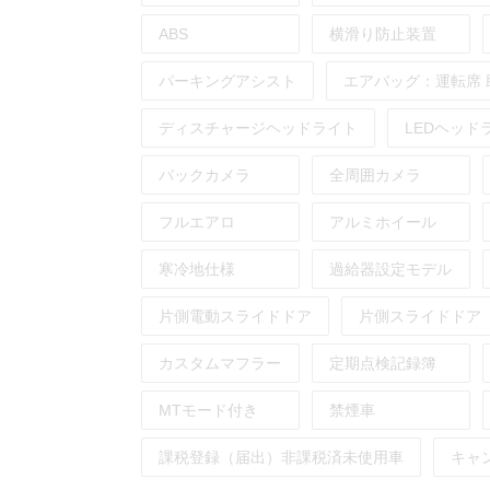
ABS
横滑り防止装置
パーキングアシスト
エアバッグ：
運転席
ディスチャージヘッドライト
LEDヘッド
バックカメラ
全周囲カメラ
フルエアロ
アルミホイール
寒冷地仕様
過給器設定モデル
片側電動スライドドア
片側スライドドア
カスタムマフラー
定期点検記録簿
MTモード付き
禁煙車
課税登録（届出）非課税済未使用車
キャ