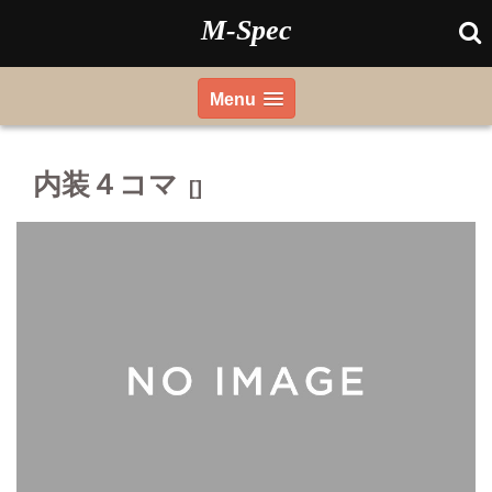
Skip
M-Spec
to
content
Menu
内装４コマ
[]