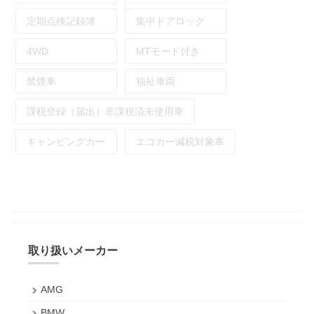
定期点検記録簿
集中ドアロック
4WD
MTモード付き
禁煙車
福祉車両
課税登録（届出）非課税済未使用車
キャンピングカー
エコカー減税対象車
取り扱いメーカー
AMG
BMW