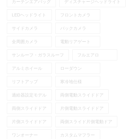
カーテンエアバッグ
ディスチャージヘッドライト
LEDヘッドライト
フロントカメラ
サイドカメラ
バックカメラ
全周囲カメラ
電動リアゲート
サンルーフ・ガラスルーフ
フルエアロ
アルミホイール
ローダウン
リフトアップ
寒冷地仕様
過給器設定モデル
両側電動スライドドア
両側スライドドア
片側電動スライドドア
片側スライドドア
両側スライド片側電動ドア
ワンオーナー
カスタムマフラー