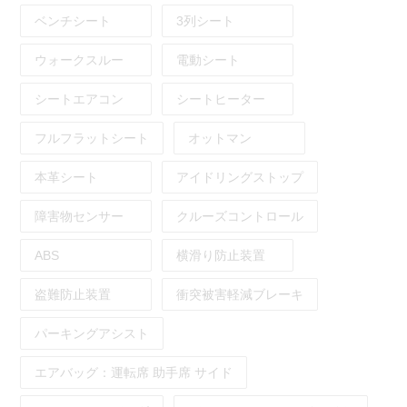
ベンチシート
3列シート
ウォークスルー
電動シート
シートエアコン
シートヒーター
フルフラットシート
オットマン
本革シート
アイドリングストップ
障害物センサー
クルーズコントロール
ABS
横滑り防止装置
盗難防止装置
衝突被害軽減ブレーキ
パーキングアシスト
エアバッグ：
運転席
助手席
サイド