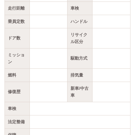
走行距離
車検
乗員定数
ハンドル
リサイク
ドア数
ル区分
ミッショ
駆動方式
ン
燃料
排気量
新車/中古
修復歴
車
車検
法定整備
保障