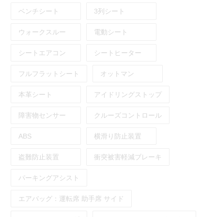
ベンチシート
3列シート
ウォークスルー
電動シート
シートエアコン
シートヒーター
フルフラットシート
オットマン
本革シート
アイドリングストップ
障害物センサー
クルーズコントロール
ABS
横滑り防止装置
盗難防止装置
衝突被害軽減ブレーキ
パーキングアシスト
エアバッグ：
運転席
助手席
サイド