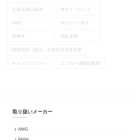
定期点検記録簿
集中ドアロック
4WD
MTモード付き
禁煙車
福祉車両
課税登録（届出）非課税済未使用車
キャンピングカー
エコカー減税対象車
取り扱いメーカー
AMG
BMW