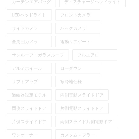
カーテンエアバッグ
ディスチャージヘッドライト
LEDヘッドライト
フロントカメラ
サイドカメラ
バックカメラ
全周囲カメラ
電動リアゲート
サンルーフ・ガラスルーフ
フルエアロ
アルミホイール
ローダウン
リフトアップ
寒冷地仕様
過給器設定モデル
両側電動スライドドア
両側スライドドア
片側電動スライドドア
片側スライドドア
両側スライド片側電動ドア
ワンオーナー
カスタムマフラー