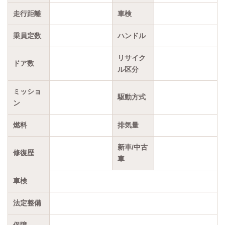
走行距離
車検
乗員定数
ハンドル
リサイク
ドア数
ル区分
ミッショ
駆動方式
ン
燃料
排気量
新車/中古
修復歴
車
車検
法定整備
保障