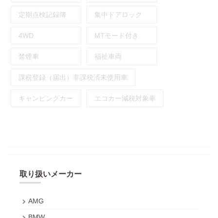
定期点検記録簿
集中ドアロック
4WD
MTモード付き
禁煙車
福祉車両
課税登録（届出）非課税済未使用車
キャンピングカー
エコカー減税対象車
取り扱いメーカー
AMG
BMW