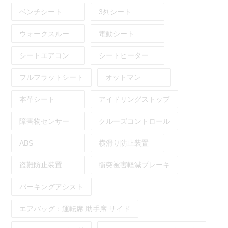
ベンチシート
3列シート
ウォークスルー
電動シート
シートエアコン
シートヒーター
フルフラットシート
オットマン
本革シート
アイドリングストップ
障害物センサー
クルーズコントロール
ABS
横滑り防止装置
盗難防止装置
衝突被害軽減ブレーキ
パーキングアシスト
エアバッグ：
運転席
助手席
サイド