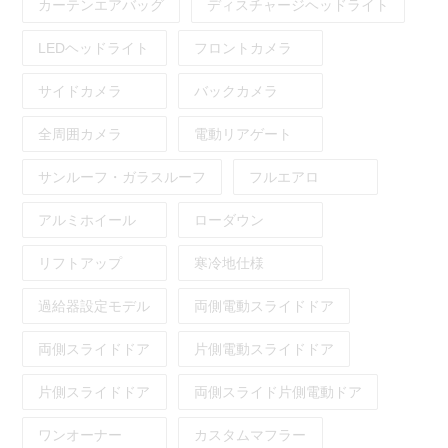
カーテンエアバッグ
ディスチャージヘッドライト
LEDヘッドライト
フロントカメラ
サイドカメラ
バックカメラ
全周囲カメラ
電動リアゲート
サンルーフ・ガラスルーフ
フルエアロ
アルミホイール
ローダウン
リフトアップ
寒冷地仕様
過給器設定モデル
両側電動スライドドア
両側スライドドア
片側電動スライドドア
片側スライドドア
両側スライド片側電動ドア
ワンオーナー
カスタムマフラー