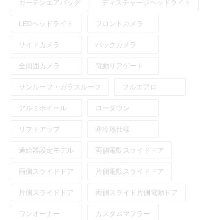
カーテンエアバッグ
ディスチャージヘッドライト
LEDヘッドライト
フロントカメラ
サイドカメラ
バックカメラ
全周囲カメラ
電動リアゲート
サンルーフ・ガラスルーフ
フルエアロ
アルミホイール
ローダウン
リフトアップ
寒冷地仕様
過給器設定モデル
両側電動スライドドア
両側スライドドア
片側電動スライドドア
片側スライドドア
両側スライド片側電動ドア
ワンオーナー
カスタムマフラー