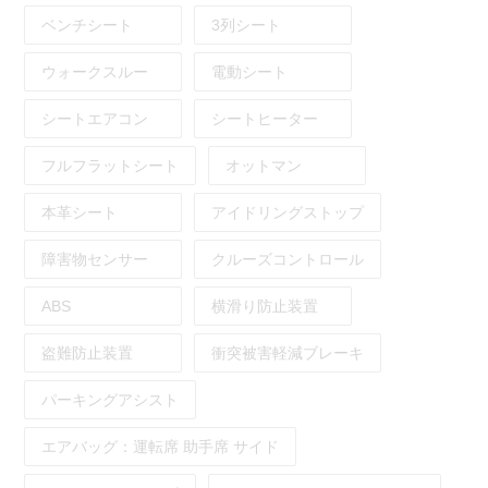
ベンチシート
3列シート
ウォークスルー
電動シート
シートエアコン
シートヒーター
フルフラットシート
オットマン
本革シート
アイドリングストップ
障害物センサー
クルーズコントロール
ABS
横滑り防止装置
盗難防止装置
衝突被害軽減ブレーキ
パーキングアシスト
エアバッグ：
運転席
助手席
サイド