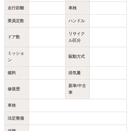
走行距離
車検
乗員定数
ハンドル
リサイク
ドア数
ル区分
ミッショ
駆動方式
ン
燃料
排気量
新車/中古
修復歴
車
車検
法定整備
保障