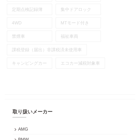
定期点検記録簿
集中ドアロック
4WD
MTモード付き
禁煙車
福祉車両
課税登録（届出）非課税済未使用車
キャンピングカー
エコカー減税対象車
取り扱いメーカー
AMG
BMW