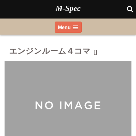
Skip
M-Spec
to
content
Menu
エンジンルーム４コマ
[]