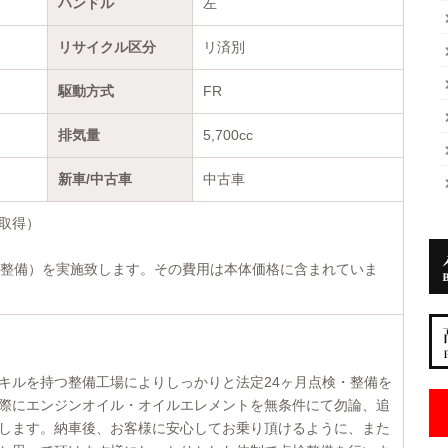
ハンドル
左
リサイクル区分
リ済別
駆動方式
FR
排気量
5,700cc
新車/中古車
中古車
取得）
検整備）を実施致します。その費用は本体価格に含まれていま
キルを持つ整備工場によりしっかりと法定24ヶ月点検・整備を
際にエンジンオイル・オイルエレメントを無条件にて勿論、追
します。納車後、お客様に安心してお乗り頂けるように、また