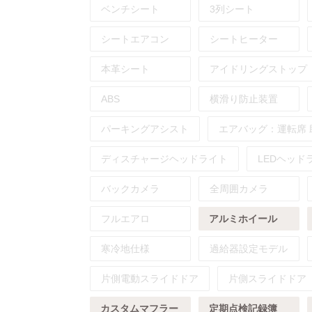
ベンチシート
3列シート
シートエアコン
シートヒーター
本革シート
アイドリングストップ
ABS
横滑り防止装置
パーキングアシスト
エアバッグ：
運転席
ディスチャージヘッドライト
LEDヘッド
バックカメラ
全周囲カメラ
フルエアロ
アルミホイール
寒冷地仕様
過給器設定モデル
片側電動スライドドア
片側スライドドア
カスタムマフラー
定期点検記録簿