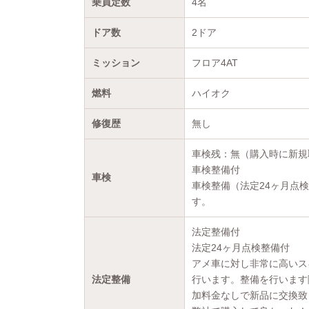
乗員定数
4名
ドア数
2ドア
ミッション
フロア4AT
燃料
ハイオク
修復歴
無し
車検残：無（購入時に新規
車検整備付
車検
車検整備（法定24ヶ月点
す。
法定整備付
法定24ヶ月点検整備付
アメ車に対し非常に高いス
法定整備
行います。整備を行います
加料金なしで新品に交換致