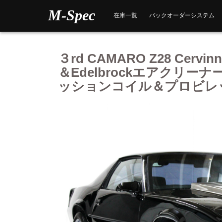
Skip
M-Spec
to
在庫一覧
バックオーダーシステム
content
３rd CAMARO Z28 C
＆Edelbrockエアクリ
ッションコイル＆プロビレ