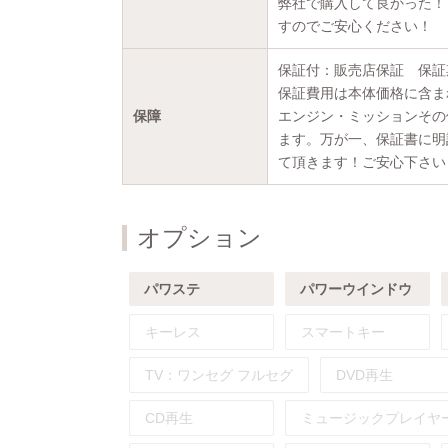
弊社で購入して良かった！
すのでご安心ください！
保証付：販売店保証 保証期
保証費用は本体価格に含ま
保障
エンジン・ミッションその
ます。万が一、保証書に明
て頂きます！ご安心下さい
オプション
パワステ
パワーウインドウ
キーレス
スマートキー
TV：
ワンセグ
フルセグ
DVD再生
CD再生
ミュージックプレイヤ