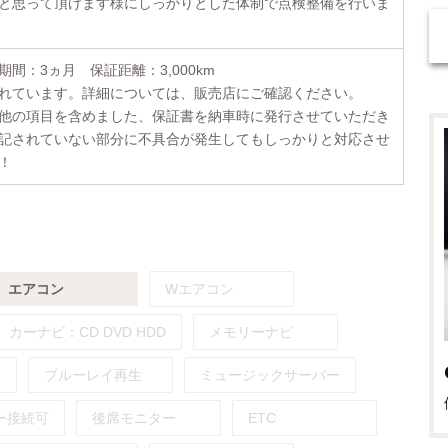
と思って頂けます様にしっかりとした体制で点検整備を行いま
間：3ヵ月 保証距離：3,000km
れています。詳細については、販売店にご確認ください。
他の項目を含めました、保証書を納車時に発行させていただき
記されていない部分に不具合が発生してもしっかりと対応させ
！
エアコン
Wエアコン
カーナビ：
CD
DVD
HDD
メモリーナビ
ブルーレイ再生
ミュージックサーバー
ー接続可
後席モニター
ETC