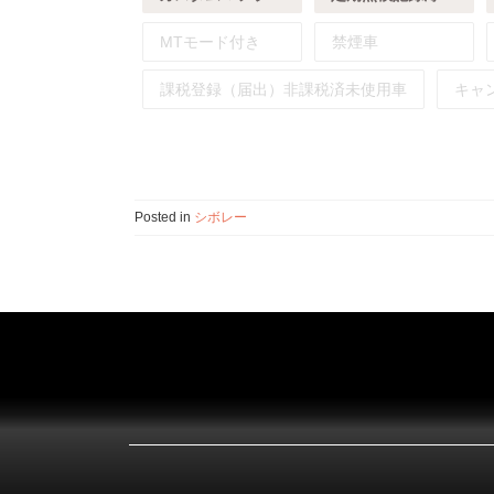
MTモード付き
禁煙車
課税登録（届出）非課税済未使用車
キャ
Posted in
シボレー