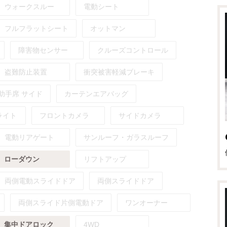
ウォークスルー
電動シート
フルフラットシート
オットマン
障害物センサー
クルーズコントロール
盗難防止装置
衝突被害軽減ブレーキ
助手席
サイド
カーテンエアバッグ
ライト
フロントカメラ
サイドカメラ
電動リアゲート
サンルーフ・ガラスルーフ
ローダウン
リフトアップ
両側電動スライドドア
両側スライドドア
両側スライド片側電動ドア
ワンオーナー
集中ドアロック
4WD