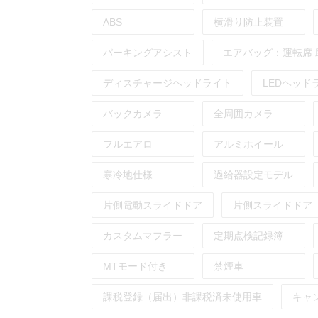
ABS
横滑り防止装置
パーキングアシスト
エアバッグ：
運転席
ディスチャージヘッドライト
LEDヘッド
バックカメラ
全周囲カメラ
フルエアロ
アルミホイール
寒冷地仕様
過給器設定モデル
片側電動スライドドア
片側スライドドア
カスタムマフラー
定期点検記録簿
MTモード付き
禁煙車
課税登録（届出）非課税済未使用車
キャ