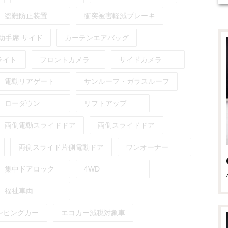
盗難防止装置
衝突被害軽減ブレーキ
助手席
サイド
カーテンエアバッグ
ライト
フロントカメラ
サイドカメラ
電動リアゲート
サンルーフ・ガラスルーフ
ローダウン
リフトアップ
両側電動スライドドア
両側スライドドア
両側スライド片側電動ドア
ワンオーナー
集中ドアロック
4WD
福祉車両
ンピングカー
エコカー減税対象車