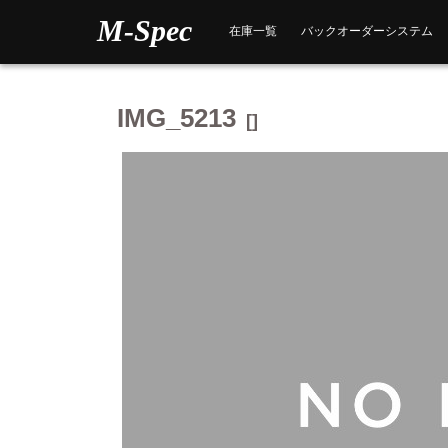
Skip
M-Spec
to
在庫一覧
バックオーダーシステム
content
IMG_5213
[]