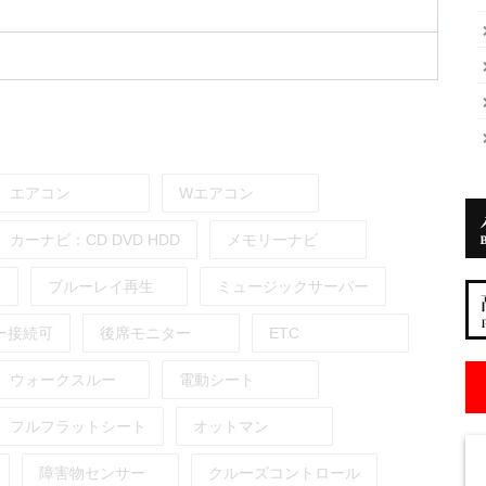
エアコン
Wエアコン
カーナビ：
CD
DVD
HDD
メモリーナビ
ブルーレイ再生
ミュージックサーバー
ー接続可
後席モニター
ETC
ウォークスルー
電動シート
フルフラットシート
オットマン
障害物センサー
クルーズコントロール