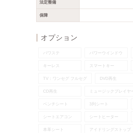
法定整備
保障
オプション
パワステ
パワーウインドウ
キーレス
スマートキー
TV：
ワンセグ
フルセグ
DVD再生
CD再生
ミュージックプレイヤ
ベンチシート
3列シート
シートエアコン
シートヒーター
本革シート
アイドリングストップ