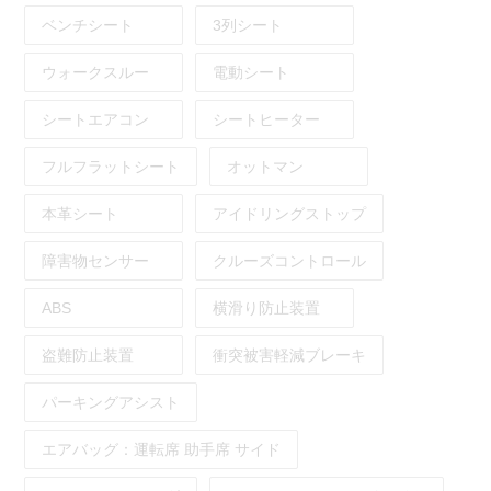
ベンチシート
3列シート
ウォークスルー
電動シート
シートエアコン
シートヒーター
フルフラットシート
オットマン
本革シート
アイドリングストップ
障害物センサー
クルーズコントロール
ABS
横滑り防止装置
盗難防止装置
衝突被害軽減ブレーキ
パーキングアシスト
エアバッグ：
運転席
助手席
サイド