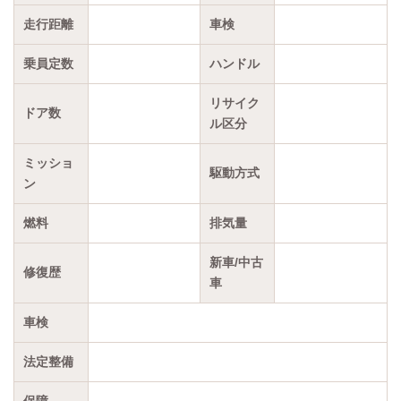
走行距離
車検
乗員定数
ハンドル
リサイク
ドア数
ル区分
ミッショ
駆動方式
ン
燃料
排気量
新車/中古
修復歴
車
車検
法定整備
保障