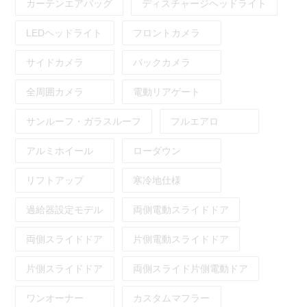
カーテンエアバッグ
ディスチャージヘッドライト
LEDヘッドライト
フロントカメラ
サイドカメラ
バックカメラ
全周囲カメラ
電動リアゲート
サンルーフ・ガラスルーフ
フルエアロ
アルミホイール
ローダウン
リフトアップ
寒冷地仕様
過給器設定モデル
両側電動スライドドア
両側スライドドア
片側電動スライドドア
片側スライドドア
両側スライド片側電動ドア
ワンオーナー
カスタムマフラー