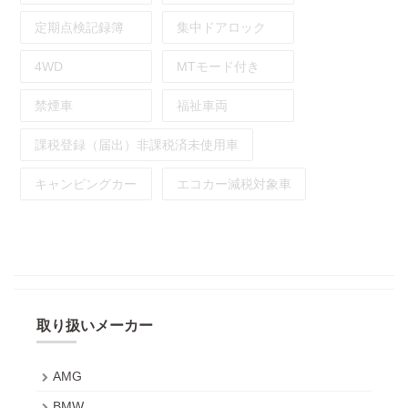
定期点検記録簿
集中ドアロック
4WD
MTモード付き
禁煙車
福祉車両
課税登録（届出）非課税済未使用車
キャンピングカー
エコカー減税対象車
取り扱いメーカー
AMG
BMW