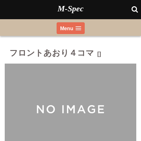
Skip
M-Spec
to
content
Menu
フロントあおり４コマ
[]