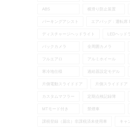
ABS
横滑り防止装置
パーキングアシスト
エアバッグ：
運転席
ディスチャージヘッドライト
LEDヘッド
バックカメラ
全周囲カメラ
フルエアロ
アルミホイール
寒冷地仕様
過給器設定モデル
片側電動スライドドア
片側スライドドア
カスタムマフラー
定期点検記録簿
MTモード付き
禁煙車
課税登録（届出）非課税済未使用車
キャ