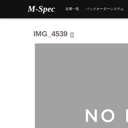
Skip
M-Spec
to
在庫一覧
バックオーダーシステム
content
IMG_4539
[]