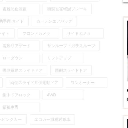
盗難防止装置
衝突被害軽減ブレーキ
助手席
サイド
カーテンエアバッグ
ライト
フロントカメラ
サイドカメラ
電動リアゲート
サンルーフ・ガラスルーフ
ローダウン
リフトアップ
両側電動スライドドア
両側スライドドア
両側スライド片側電動ドア
ワンオーナー
集中ドアロック
4WD
福祉車両
ンピングカー
エコカー減税対象車