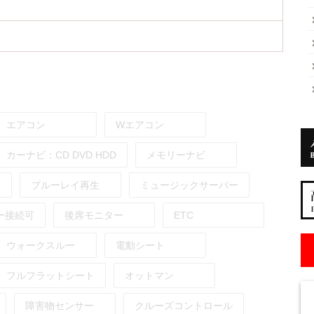
エアコン
Wエアコン
カーナビ：
CD
DVD
HDD
メモリーナビ
ブルーレイ再生
ミュージックサーバー
ー接続可
後席モニター
ETC
ウォークスルー
電動シート
フルフラットシート
オットマン
障害物センサー
クルーズコントロール