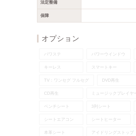
法定整備
保障
オプション
パワステ
パワーウインドウ
キーレス
スマートキー
TV：
ワンセグ
フルセグ
DVD再生
CD再生
ミュージックプレイヤ
ベンチシート
3列シート
シートエアコン
シートヒーター
本革シート
アイドリングストップ