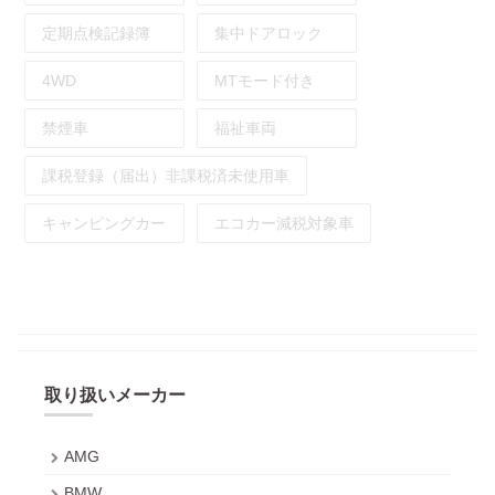
定期点検記録簿
集中ドアロック
4WD
MTモード付き
禁煙車
福祉車両
課税登録（届出）非課税済未使用車
キャンピングカー
エコカー減税対象車
取り扱いメーカー
AMG
BMW