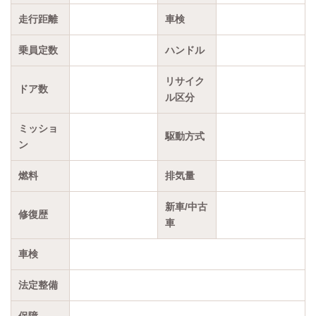
走行距離
車検
乗員定数
ハンドル
リサイク
ドア数
ル区分
ミッショ
駆動方式
ン
燃料
排気量
新車/中古
修復歴
車
車検
法定整備
保障