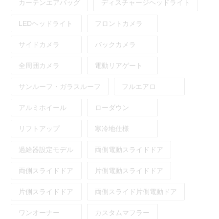
カーテンエアバッグ
ディスチャージヘッドライト
LEDヘッドライト
フロントカメラ
サイドカメラ
バックカメラ
全周囲カメラ
電動リアゲート
サンルーフ・ガラスルーフ
フルエアロ
アルミホイール
ローダウン
リフトアップ
寒冷地仕様
過給器設定モデル
両側電動スライドドア
両側スライドドア
片側電動スライドドア
片側スライドドア
両側スライド片側電動ドア
ワンオーナー
カスタムマフラー