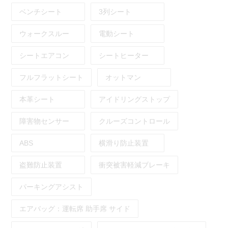
ベンチシート
3列シート
ウォークスルー
電動シート
シートエアコン
シートヒーター
フルフラットシート
オットマン
本革シート
アイドリングストップ
障害物センサー
クルーズコントロール
ABS
横滑り防止装置
盗難防止装置
衝突被害軽減ブレーキ
パーキングアシスト
エアバッグ：
運転席
助手席
サイド