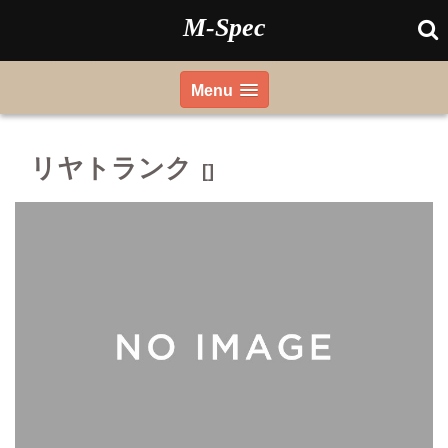
Skip
M-Spec
to
content
Menu
リヤトランク
[]