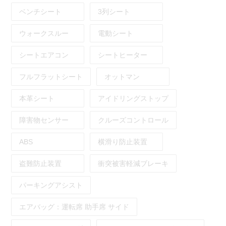
ベンチシート
3列シート
ウォークスルー
電動シート
シートエアコン
シートヒーター
フルフラットシート
オットマン
本革シート
アイドリングストップ
障害物センサー
クルーズコントロール
ABS
横滑り防止装置
盗難防止装置
衝突被害軽減ブレーキ
パーキングアシスト
エアバッグ：
運転席
助手席
サイド