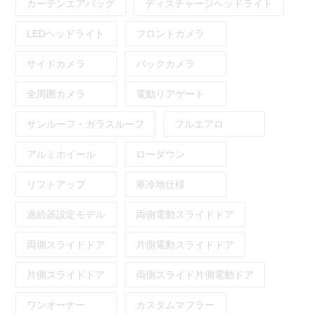
カーテンエアバッグ
ディスチャージヘッドライト
LEDヘッドライト
フロントカメラ
サイドカメラ
バックカメラ
全周囲カメラ
電動リアゲート
サンルーフ・ガラスルーフ
フルエアロ
アルミホイール
ローダウン
リフトアップ
寒冷地仕様
過給器設定モデル
両側電動スライドドア
両側スライドドア
片側電動スライドドア
片側スライドドア
両側スライド片側電動ドア
ワンオーナー
カスタムマフラー