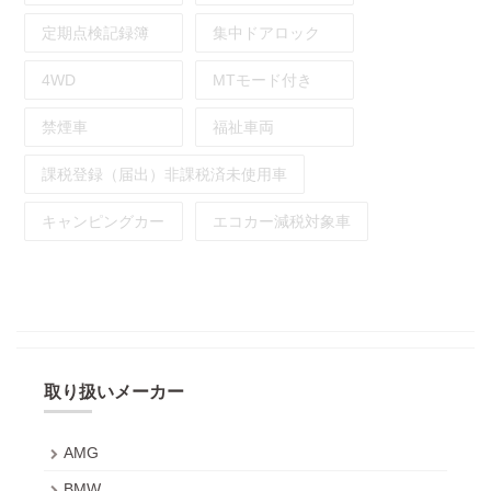
定期点検記録簿
集中ドアロック
4WD
MTモード付き
禁煙車
福祉車両
課税登録（届出）非課税済未使用車
キャンピングカー
エコカー減税対象車
取り扱いメーカー
AMG
BMW