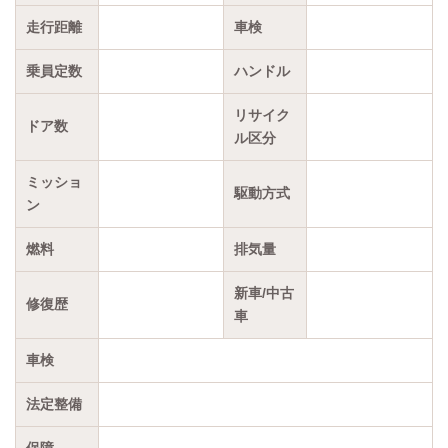
走行距離
車検
乗員定数
ハンドル
リサイク
ドア数
ル区分
ミッショ
駆動方式
ン
燃料
排気量
新車/中古
修復歴
車
車検
法定整備
保障