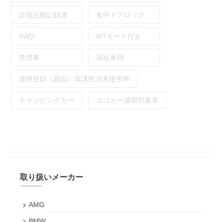
定期点検記録簿
集中ドアロック
4WD
MTモード付き
禁煙車
福祉車両
課税登録（届出）非課税済未使用車
キャンピングカー
エコカー減税対象車
取り扱いメーカー
AMG
BMW