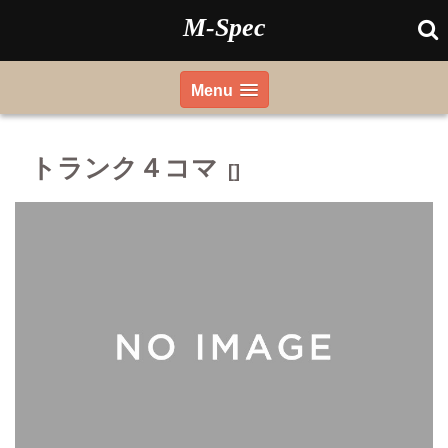
Skip
M-Spec
to
content
Menu
トランク４コマ
[]