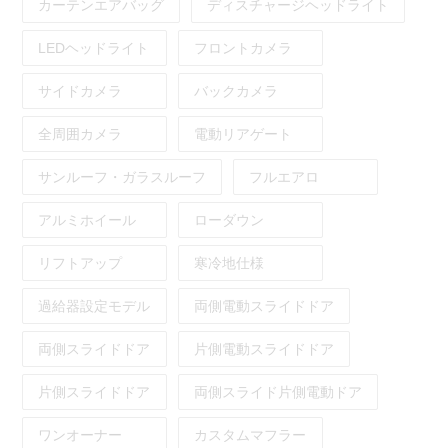
カーテンエアバッグ
ディスチャージヘッドライト
LEDヘッドライト
フロントカメラ
サイドカメラ
バックカメラ
全周囲カメラ
電動リアゲート
サンルーフ・ガラスルーフ
フルエアロ
アルミホイール
ローダウン
リフトアップ
寒冷地仕様
過給器設定モデル
両側電動スライドドア
両側スライドドア
片側電動スライドドア
片側スライドドア
両側スライド片側電動ドア
ワンオーナー
カスタムマフラー