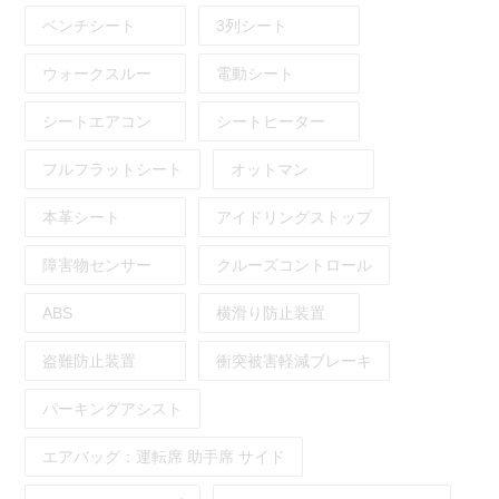
ベンチシート
3列シート
ウォークスルー
電動シート
シートエアコン
シートヒーター
フルフラットシート
オットマン
本革シート
アイドリングストップ
障害物センサー
クルーズコントロール
ABS
横滑り防止装置
盗難防止装置
衝突被害軽減ブレーキ
パーキングアシスト
エアバッグ：
運転席
助手席
サイド