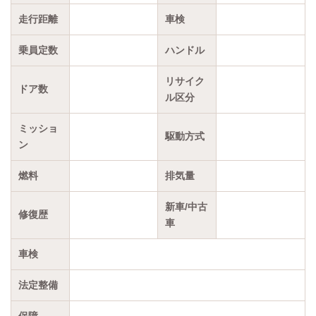
走行距離
車検
乗員定数
ハンドル
リサイク
ドア数
ル区分
ミッショ
駆動方式
ン
燃料
排気量
新車/中古
修復歴
車
車検
法定整備
保障