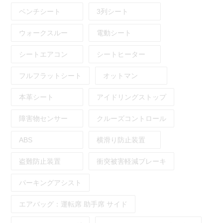
ベンチシート
3列シート
ウォークスルー
電動シート
シートエアコン
シートヒーター
フルフラットシート
オットマン
本革シート
アイドリングストップ
障害物センサー
クルーズコントロール
ABS
横滑り防止装置
盗難防止装置
衝突被害軽減ブレーキ
パーキングアシスト
エアバッグ：
運転席
助手席
サイド