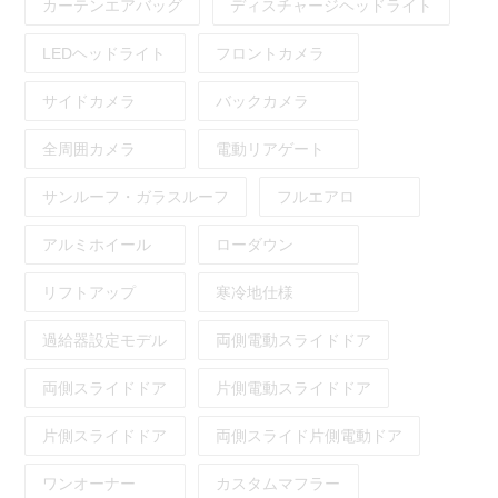
カーテンエアバッグ
ディスチャージヘッドライト
LEDヘッドライト
フロントカメラ
サイドカメラ
バックカメラ
全周囲カメラ
電動リアゲート
サンルーフ・ガラスルーフ
フルエアロ
アルミホイール
ローダウン
リフトアップ
寒冷地仕様
過給器設定モデル
両側電動スライドドア
両側スライドドア
片側電動スライドドア
片側スライドドア
両側スライド片側電動ドア
ワンオーナー
カスタムマフラー