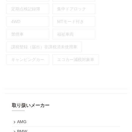
定期点検記録簿
集中ドアロック
4WD
MTモード付き
禁煙車
福祉車両
課税登録（届出）非課税済未使用車
キャンピングカー
エコカー減税対象車
取り扱いメーカー
AMG
BMW