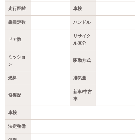
走行距離
車検
乗員定数
ハンドル
リサイク
ドア数
ル区分
ミッショ
駆動方式
ン
燃料
排気量
新車/中古
修復歴
車
車検
法定整備
保障