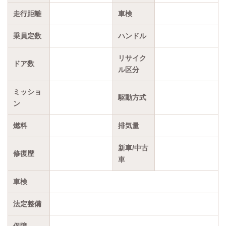
走行距離
車検
乗員定数
ハンドル
リサイク
ドア数
ル区分
ミッショ
駆動方式
ン
燃料
排気量
新車/中古
修復歴
車
車検
法定整備
保障