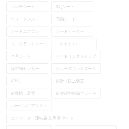
ベンチシート
3列シート
ウォークスルー
電動シート
シートエアコン
シートヒーター
フルフラットシート
オットマン
本革シート
アイドリングストップ
障害物センサー
クルーズコントロール
ABS
横滑り防止装置
盗難防止装置
衝突被害軽減ブレーキ
パーキングアシスト
エアバッグ：
運転席
助手席
サイド