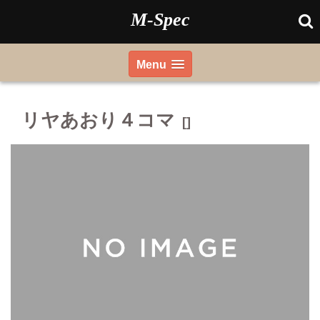
Skip
M-Spec
to
content
Menu
リヤあおり４コマ
[]