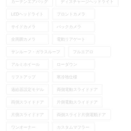
カーテンエアバッグ
ディスチャージヘッドライト
LEDヘッドライト
フロントカメラ
サイドカメラ
バックカメラ
全周囲カメラ
電動リアゲート
サンルーフ・ガラスルーフ
フルエアロ
アルミホイール
ローダウン
リフトアップ
寒冷地仕様
過給器設定モデル
両側電動スライドドア
両側スライドドア
片側電動スライドドア
片側スライドドア
両側スライド片側電動ドア
ワンオーナー
カスタムマフラー