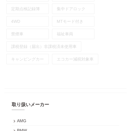
定期点検記録簿
集中ドアロック
4WD
MTモード付き
禁煙車
福祉車両
課税登録（届出）非課税済未使用車
キャンピングカー
エコカー減税対象車
取り扱いメーカー
AMG
BMW