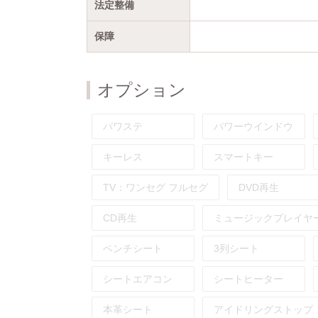
法定整備
保障
オプション
パワステ
パワーウインドウ
キーレス
スマートキー
TV：
ワンセグ
フルセグ
DVD再生
CD再生
ミュージックプレイヤ
ベンチシート
3列シート
シートエアコン
シートヒーター
本革シート
アイドリングストップ