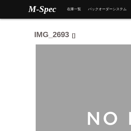
Skip
M-Spec
to
在庫一覧
バックオーダーシステム
content
IMG_2693
[]