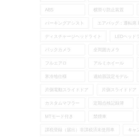
ABS
横滑り防止装置
パーキングアシスト
エアバッグ：
運転席
ディスチャージヘッドライト
LEDヘッド
バックカメラ
全周囲カメラ
フルエアロ
アルミホイール
寒冷地仕様
過給器設定モデル
片側電動スライドドア
片側スライドドア
カスタムマフラー
定期点検記録簿
MTモード付き
禁煙車
課税登録（届出）非課税済未使用車
キャ