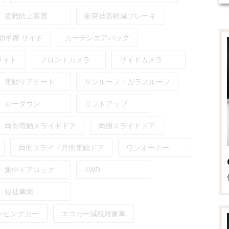
盗難防止装置
衝突被害軽減ブレーキ
助手席
サイド
カーテンエアバッグ
ライト
フロントカメラ
サイドカメラ
電動リアゲート
サンルーフ・ガラスルーフ
ローダウン
リフトアップ
両側電動スライドドア
両側スライドドア
両側スライド片側電動ドア
ワンオーナー
集中ドアロック
4WD
福祉車両
ンピングカー
エコカー減税対象車