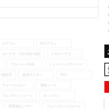
エアコン
Wエアコン
カーナビ：
CD
DVD
HDD
メモリーナビ
ブルーレイ再生
ミュージックサーバー
ー接続可
後席モニター
ETC
ウォークスルー
電動シート
フルフラットシート
オットマン
障害物センサー
クルーズコントロール