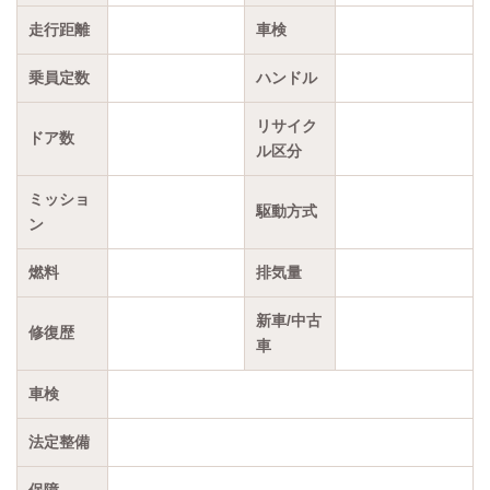
走行距離
車検
乗員定数
ハンドル
リサイク
ドア数
ル区分
ミッショ
駆動方式
ン
燃料
排気量
新車/中古
修復歴
車
車検
法定整備
保障