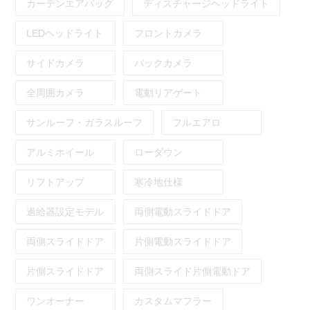
カーテンエアバッグ
ディスチャージヘッドライト
LEDヘッドライト
フロントカメラ
サイドカメラ
バックカメラ
全周囲カメラ
電動リアゲート
サンルーフ・ガラスルーフ
フルエアロ
アルミホイール
ローダウン
リフトアップ
寒冷地仕様
過給器設定モデル
両側電動スライドドア
両側スライドドア
片側電動スライドドア
片側スライドドア
両側スライド片側電動ドア
ワンオーナー
カスタムマフラー