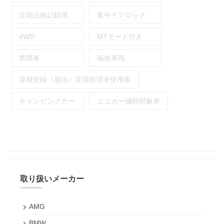
定期点検記録簿
集中ドアロック
4WD
MTモード付き
禁煙車
福祉車両
課税登録（届出）非課税済未使用車
キャンピングカー
エコカー減税対象車
取り扱いメーカー
AMG
BMW