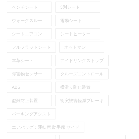
ベンチシート
3列シート
ウォークスルー
電動シート
シートエアコン
シートヒーター
フルフラットシート
オットマン
本革シート
アイドリングストップ
障害物センサー
クルーズコントロール
ABS
横滑り防止装置
盗難防止装置
衝突被害軽減ブレーキ
パーキングアシスト
エアバッグ：
運転席
助手席
サイド