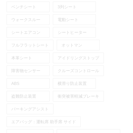
ベンチシート
3列シート
ウォークスルー
電動シート
シートエアコン
シートヒーター
フルフラットシート
オットマン
本革シート
アイドリングストップ
障害物センサー
クルーズコントロール
ABS
横滑り防止装置
盗難防止装置
衝突被害軽減ブレーキ
パーキングアシスト
エアバッグ：
運転席
助手席
サイド