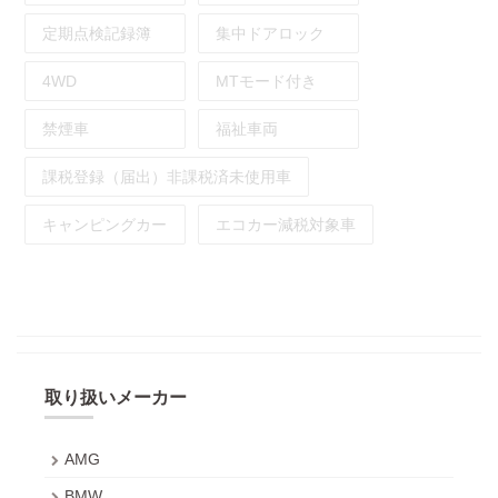
定期点検記録簿
集中ドアロック
4WD
MTモード付き
禁煙車
福祉車両
課税登録（届出）非課税済未使用車
キャンピングカー
エコカー減税対象車
取り扱いメーカー
AMG
BMW