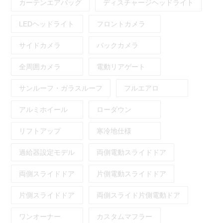
カーテンエアバッグ
ディスチャージヘッドライト
LEDヘッドライト
フロントカメラ
サイドカメラ
バックカメラ
全周囲カメラ
電動リアゲート
サンルーフ・ガラスルーフ
フルエアロ
アルミホイール
ローダウン
リフトアップ
寒冷地仕様
過給器設定モデル
両側電動スライドドア
両側スライドドア
片側電動スライドドア
片側スライドドア
両側スライド片側電動ドア
ワンオーナー
カスタムマフラー