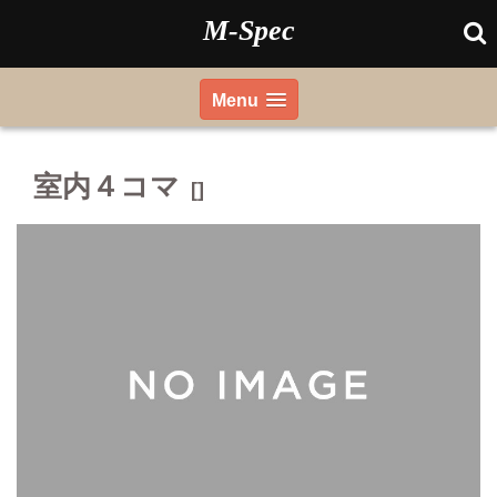
Skip
M-Spec
to
content
Menu
室内４コマ
[]