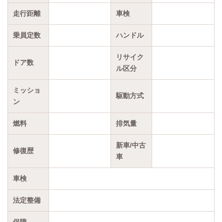
走行距離
車検
乗員定数
ハンドル
リサイク
ドア数
ル区分
ミッショ
駆動方式
ン
燃料
排気量
新車/中古
修復歴
車
車検
法定整備
保障