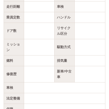
走行距離
車検
乗員定数
ハンドル
リサイク
ドア数
ル区分
ミッショ
駆動方式
ン
燃料
排気量
新車/中古
修復歴
車
車検
法定整備
保障