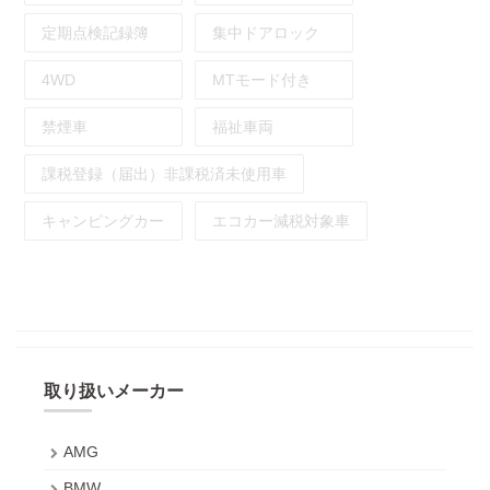
定期点検記録簿
集中ドアロック
4WD
MTモード付き
禁煙車
福祉車両
課税登録（届出）非課税済未使用車
キャンピングカー
エコカー減税対象車
取り扱いメーカー
AMG
BMW