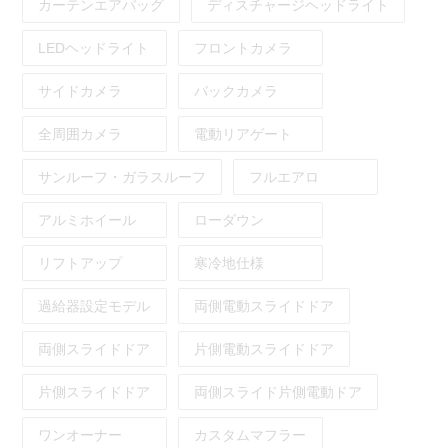
カーテンエアバッグ
ディスチャージヘッドライト
LEDヘッドライト
フロントカメラ
サイドカメラ
バックカメラ
全周囲カメラ
電動リアゲート
サンルーフ・ガラスルーフ
フルエアロ
アルミホイール
ローダウン
リフトアップ
寒冷地仕様
過給器設定モデル
両側電動スライドドア
両側スライドドア
片側電動スライドドア
片側スライドドア
両側スライド片側電動ドア
ワンオーナー
カスタムマフラー