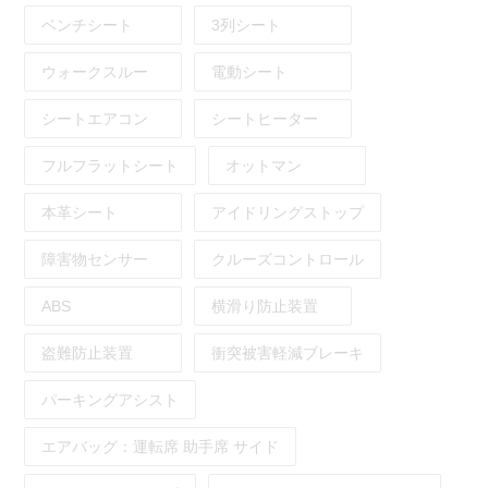
ベンチシート
3列シート
ウォークスルー
電動シート
シートエアコン
シートヒーター
フルフラットシート
オットマン
本革シート
アイドリングストップ
障害物センサー
クルーズコントロール
ABS
横滑り防止装置
盗難防止装置
衝突被害軽減ブレーキ
パーキングアシスト
エアバッグ：
運転席
助手席
サイド