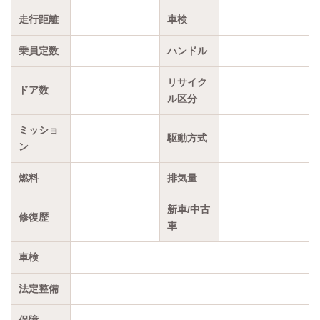
走行距離
車検
乗員定数
ハンドル
リサイク
ドア数
ル区分
ミッショ
駆動方式
ン
燃料
排気量
新車/中古
修復歴
車
車検
法定整備
保障