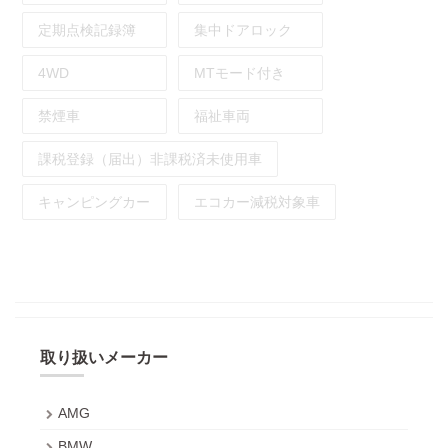
定期点検記録簿
集中ドアロック
4WD
MTモード付き
禁煙車
福祉車両
課税登録（届出）非課税済未使用車
キャンピングカー
エコカー減税対象車
取り扱いメーカー
AMG
BMW