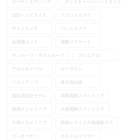
カーテンエアバッグ
ディスチャージヘッドライト
LEDヘッドライト
フロントカメラ
サイドカメラ
バックカメラ
全周囲カメラ
電動リアゲート
サンルーフ・ガラスルーフ
フルエアロ
アルミホイール
ローダウン
リフトアップ
寒冷地仕様
過給器設定モデル
両側電動スライドドア
両側スライドドア
片側電動スライドドア
片側スライドドア
両側スライド片側電動ドア
ワンオーナー
カスタムマフラー