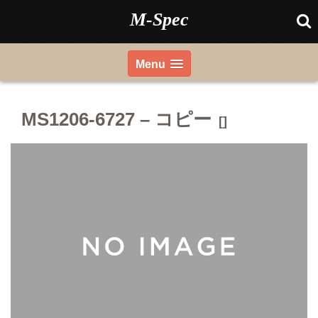
Skip
M-Spec
to
content
Menu
MS1206-6727 – コピー
[]