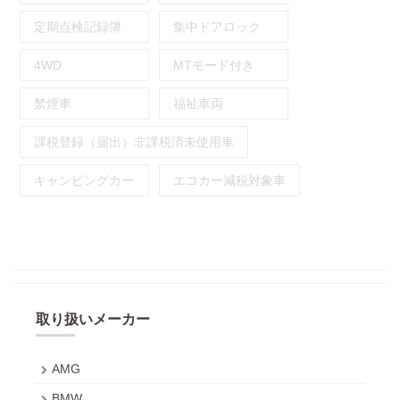
定期点検記録簿
集中ドアロック
4WD
MTモード付き
禁煙車
福祉車両
課税登録（届出）非課税済未使用車
キャンピングカー
エコカー減税対象車
取り扱いメーカー
AMG
BMW