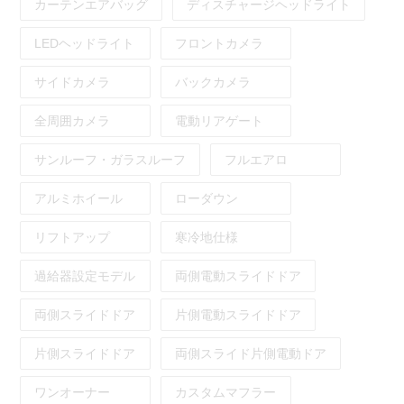
カーテンエアバッグ
ディスチャージヘッドライト
LEDヘッドライト
フロントカメラ
サイドカメラ
バックカメラ
全周囲カメラ
電動リアゲート
サンルーフ・ガラスルーフ
フルエアロ
アルミホイール
ローダウン
リフトアップ
寒冷地仕様
過給器設定モデル
両側電動スライドドア
両側スライドドア
片側電動スライドドア
片側スライドドア
両側スライド片側電動ドア
ワンオーナー
カスタムマフラー