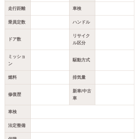
走行距離
車検
乗員定数
ハンドル
リサイク
ドア数
ル区分
ミッショ
駆動方式
ン
燃料
排気量
新車/中古
修復歴
車
車検
法定整備
保障