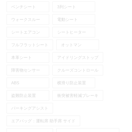
ベンチシート
3列シート
ウォークスルー
電動シート
シートエアコン
シートヒーター
フルフラットシート
オットマン
本革シート
アイドリングストップ
障害物センサー
クルーズコントロール
ABS
横滑り防止装置
盗難防止装置
衝突被害軽減ブレーキ
パーキングアシスト
エアバッグ：
運転席
助手席
サイド