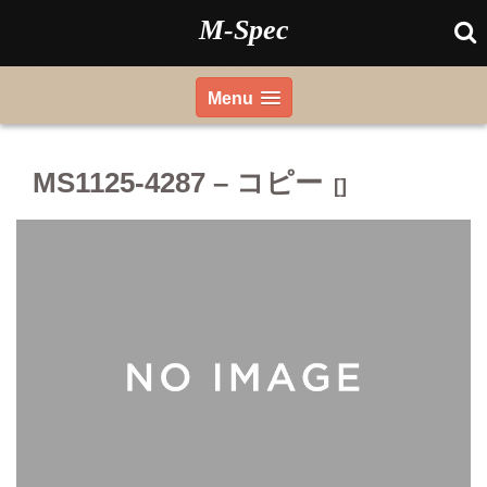
Skip
M-Spec
to
content
Menu
MS1125-4287 – コピー
[]