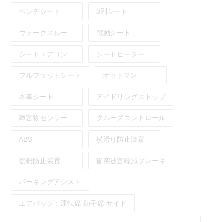
ベンチシート
3列シート
ウォークスルー
電動シート
シートエアコン
シートヒーター
フルフラットシート
オットマン
本革シート
アイドリングストップ
障害物センサー
クルーズコントロール
ABS
横滑り防止装置
盗難防止装置
衝突被害軽減ブレーキ
パーキングアシスト
エアバッグ：
運転席
助手席
サイド