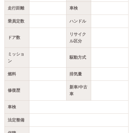
走行距離
車検
乗員定数
ハンドル
リサイク
ドア数
ル区分
ミッショ
駆動方式
ン
燃料
排気量
新車/中古
修復歴
車
車検
法定整備
保障