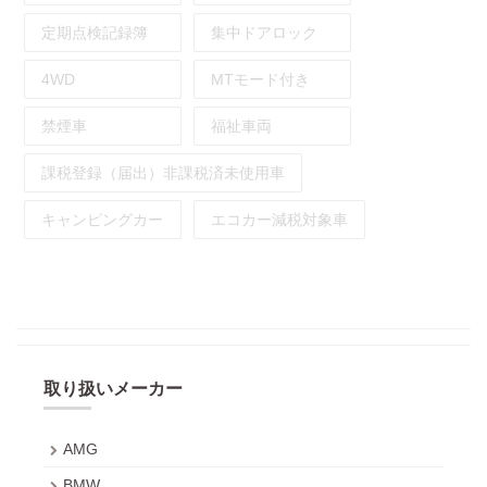
定期点検記録簿
集中ドアロック
4WD
MTモード付き
禁煙車
福祉車両
課税登録（届出）非課税済未使用車
キャンピングカー
エコカー減税対象車
取り扱いメーカー
AMG
BMW