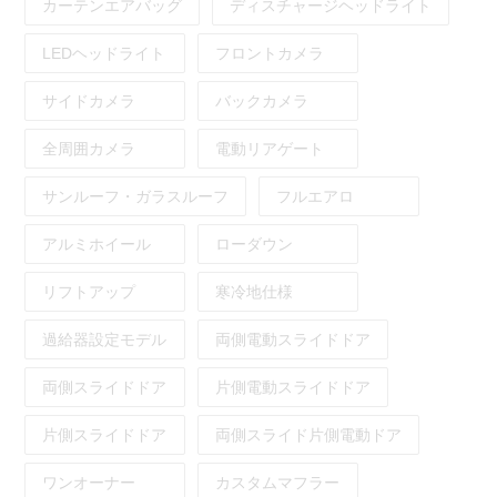
カーテンエアバッグ
ディスチャージヘッドライト
LEDヘッドライト
フロントカメラ
サイドカメラ
バックカメラ
全周囲カメラ
電動リアゲート
サンルーフ・ガラスルーフ
フルエアロ
アルミホイール
ローダウン
リフトアップ
寒冷地仕様
過給器設定モデル
両側電動スライドドア
両側スライドドア
片側電動スライドドア
片側スライドドア
両側スライド片側電動ドア
ワンオーナー
カスタムマフラー