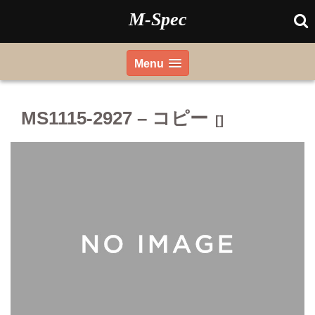
Skip
M-Spec
to
content
Menu
MS1115-2927 – コピー
[]