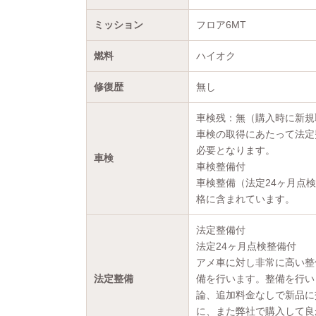
ミッション
フロア6MT
燃料
ハイオク
修復歴
無し
車検残：無（購入時に新規
車検の取得にあたって法定
必要となります。
車検
車検整備付
車検整備（法定24ヶ月点
格に含まれています。
法定整備付
法定24ヶ月点検整備付
アメ車に対し非常に高い整
法定整備
備を行います。整備を行い
論、追加料金なしで新品に
に、また弊社で購入して良