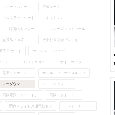
ウォークスルー
電動シート
フルフラットシート
オットマン
障害物センサー
クルーズコントロール
盗難防止装置
衝突被害軽減ブレーキ
助手席
サイド
カーテンエアバッグ
ライト
フロントカメラ
サイドカメラ
電動リアゲート
サンルーフ・ガラスルーフ
ローダウン
リフトアップ
両側電動スライドドア
両側スライドドア
両側スライド片側電動ドア
ワンオーナー