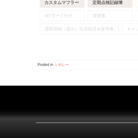
カスタムマフラー
定期点検記録簿
MTモード付き
禁煙車
課税登録（届出）非課税済未使用車
キャ
Posted in
シボレー