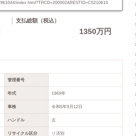
U1075961044/index.html?TRCD=200002&RESTID=CS210610
支払総額（税込）
円
1350万円
管理番号
年式
1969年
車検
令和5年9月12日
ハンドル
左
リサイクル区分
リ済別