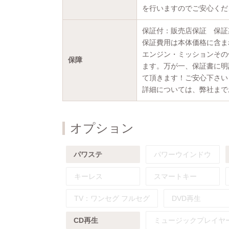
を行いますのでご安心くだ
保証付：販売店保証 保証期
保証費用は本体価格に含ま
エンジン・ミッションその
保障
ます。万が一、保証書に明
て頂きます！ご安心下さい
詳細については、弊社まで
オプション
パワステ
パワーウインドウ
キーレス
スマートキー
TV：
ワンセグ
フルセグ
DVD再生
CD再生
ミュージックプレイヤ