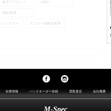
集中ドアロック
4WD
福祉車両
ンピングカー
エコカー減税対象車
在庫情報
バックオーダー依頼
買取査定
会社概要
M-Spec