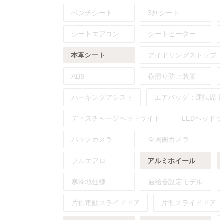
ベンチシート
3列シート
シートエアコン
シートヒーター
本革シート
アイドリングストップ
ABS
横滑り防止装置
パーキングアシスト
エアバッグ：
運転席
ディスチャージヘッドライト
LEDヘッド
バックカメラ
全周囲カメラ
フルエアロ
アルミホイール
寒冷地仕様
過給器設定モデル
片側電動スライドドア
片側スライドドア