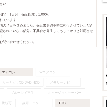
さい！
間：1ヵ月 保証距離：1,000km
れています。
他の項目を含めました、保証書を納車時に発行させていただき
記されていない部分に不具合が発生してもしっかりと対応させ
！
お問い合わせください。
エアコン
Wエアコン
カーナビ：
CD
DVD
HDD
メモリーナビ
ブルーレイ再生
ミュージックサーバー
ー接続可
後席モニター
ETC