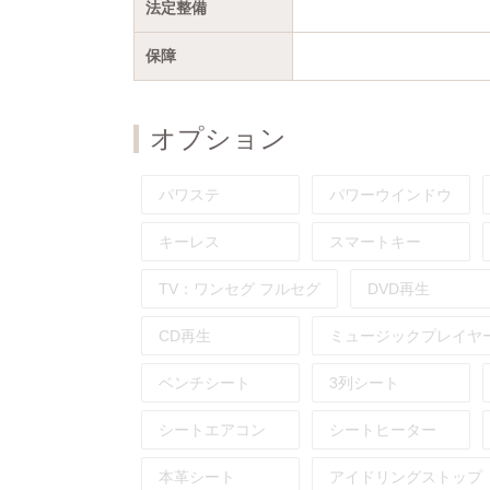
法定整備
保障
オプション
パワステ
パワーウインドウ
キーレス
スマートキー
TV：
ワンセグ
フルセグ
DVD再生
CD再生
ミュージックプレイヤ
ベンチシート
3列シート
シートエアコン
シートヒーター
本革シート
アイドリングストップ