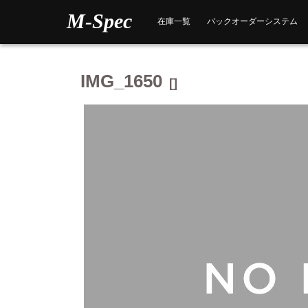
Skip
M-Spec
to
在庫一覧
バックオーダーシステム
content
IMG_1650
[]