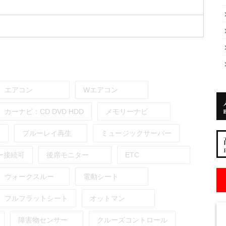
エアコン
Wエアコン
カーナビ：
CD
DVD
HDD
メモリーナビ
ブルーレイ再生
ミュージックサーバー
ー接続可
後席モニター
ETC
ウォークスルー
電動シート
フルフラットシート
オットマン
障害物センサー
クルーズコントロール