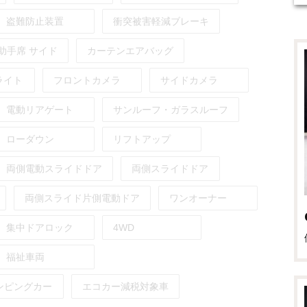
盗難防止装置
衝突被害軽減ブレーキ
助手席
サイド
カーテンエアバッグ
ライト
フロントカメラ
サイドカメラ
電動リアゲート
サンルーフ・ガラスルーフ
ローダウン
リフトアップ
両側電動スライドドア
両側スライドドア
両側スライド片側電動ドア
ワンオーナー
集中ドアロック
4WD
福祉車両
ンピングカー
エコカー減税対象車