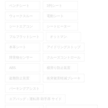
ベンチシート
3列シート
ウォークスルー
電動シート
シートエアコン
シートヒーター
フルフラットシート
オットマン
本革シート
アイドリングストップ
障害物センサー
クルーズコントロール
ABS
横滑り防止装置
盗難防止装置
衝突被害軽減ブレーキ
パーキングアシスト
エアバッグ：
運転席
助手席
サイド