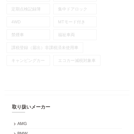
定期点検記録簿
集中ドアロック
4WD
MTモード付き
禁煙車
福祉車両
課税登録（届出）非課税済未使用車
キャンピングカー
エコカー減税対象車
取り扱いメーカー
AMG
BMW