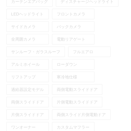
カーテンエアバッグ
ディスチャージヘッドライト
LEDヘッドライト
フロントカメラ
サイドカメラ
バックカメラ
全周囲カメラ
電動リアゲート
サンルーフ・ガラスルーフ
フルエアロ
アルミホイール
ローダウン
リフトアップ
寒冷地仕様
過給器設定モデル
両側電動スライドドア
両側スライドドア
片側電動スライドドア
片側スライドドア
両側スライド片側電動ドア
ワンオーナー
カスタムマフラー