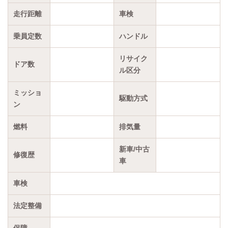
走行距離
車検
乗員定数
ハンドル
リサイク
ドア数
ル区分
ミッショ
駆動方式
ン
燃料
排気量
新車/中古
修復歴
車
車検
法定整備
保障