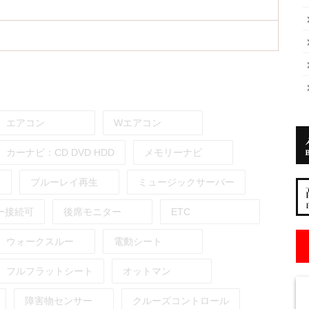
エアコン
Wエアコン
カーナビ：
CD
DVD
HDD
メモリーナビ
ブルーレイ再生
ミュージックサーバー
ー接続可
後席モニター
ETC
ウォークスルー
電動シート
フルフラットシート
オットマン
障害物センサー
クルーズコントロール