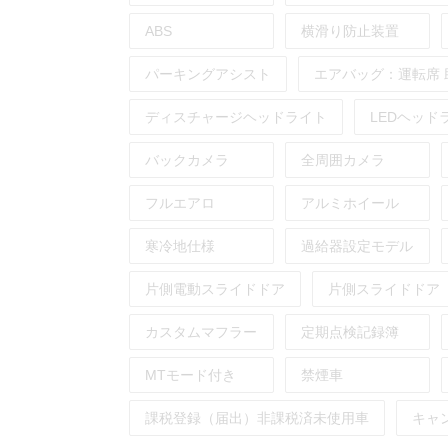
ABS
横滑り防止装置
パーキングアシスト
エアバッグ：
運転席
ディスチャージヘッドライト
LEDヘッド
バックカメラ
全周囲カメラ
フルエアロ
アルミホイール
寒冷地仕様
過給器設定モデル
片側電動スライドドア
片側スライドドア
カスタムマフラー
定期点検記録簿
MTモード付き
禁煙車
課税登録（届出）非課税済未使用車
キャ