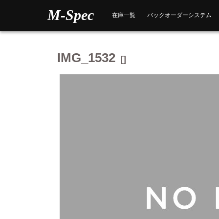
Skip
M-Spec
to
在庫一覧
バックオーダーシステム
content
IMG_1532
[]