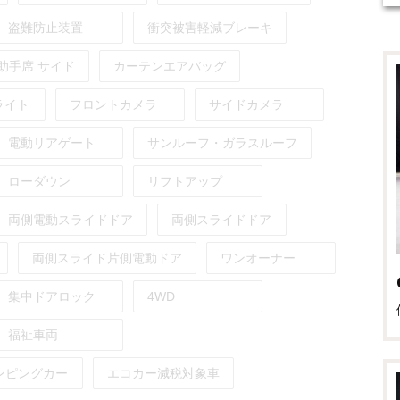
盗難防止装置
衝突被害軽減ブレーキ
助手席
サイド
カーテンエアバッグ
ライト
フロントカメラ
サイドカメラ
電動リアゲート
サンルーフ・ガラスルーフ
ローダウン
リフトアップ
両側電動スライドドア
両側スライドドア
両側スライド片側電動ドア
ワンオーナー
集中ドアロック
4WD
福祉車両
ンピングカー
エコカー減税対象車