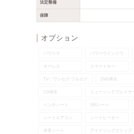
法定整備
保障
オプション
パワステ
パワーウインドウ
キーレス
スマートキー
TV：
ワンセグ
フルセグ
DVD再生
CD再生
ミュージックプレイヤ
ベンチシート
3列シート
シートエアコン
シートヒーター
本革シート
アイドリングストップ