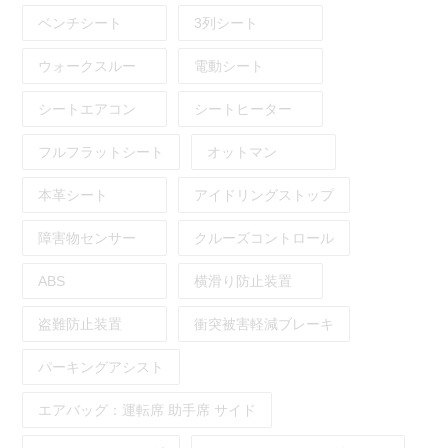
ベンチシート
3列シート
ウォークスルー
電動シート
シートエアコン
シートヒーター
フルフラットシート
オットマン
本革シート
アイドリングストップ
障害物センサー
クルーズコントロール
ABS
横滑り防止装置
盗難防止装置
衝突被害軽減ブレーキ
パーキングアシスト
エアバッグ：
運転席
助手席
サイド