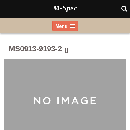
Skip
M-Spec
to
content
Menu
MS0913-9193-2
[]