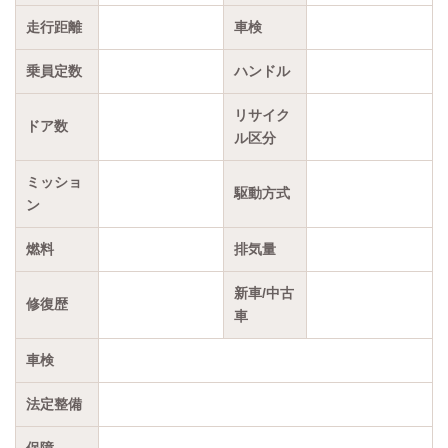
走行距離
車検
乗員定数
ハンドル
リサイク
ドア数
ル区分
ミッショ
駆動方式
ン
燃料
排気量
新車/中古
修復歴
車
車検
法定整備
保障