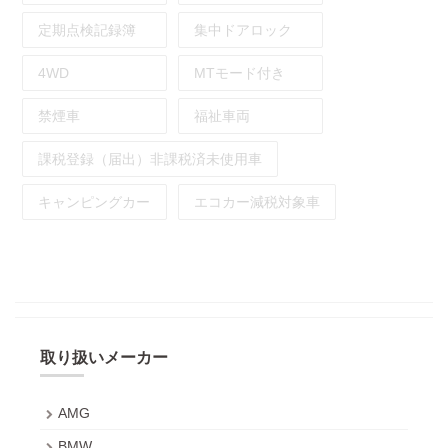
定期点検記録簿
集中ドアロック
4WD
MTモード付き
禁煙車
福祉車両
課税登録（届出）非課税済未使用車
キャンピングカー
エコカー減税対象車
取り扱いメーカー
AMG
BMW