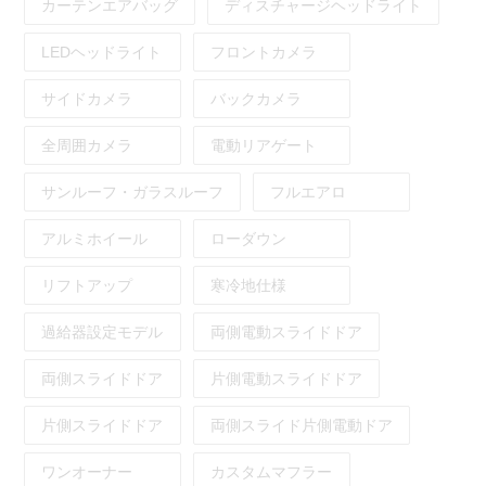
カーテンエアバッグ
ディスチャージヘッドライト
LEDヘッドライト
フロントカメラ
サイドカメラ
バックカメラ
全周囲カメラ
電動リアゲート
サンルーフ・ガラスルーフ
フルエアロ
アルミホイール
ローダウン
リフトアップ
寒冷地仕様
過給器設定モデル
両側電動スライドドア
両側スライドドア
片側電動スライドドア
片側スライドドア
両側スライド片側電動ドア
ワンオーナー
カスタムマフラー