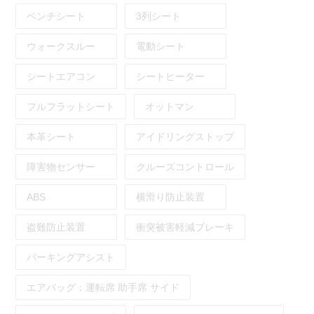
ベンチシート
3列シート
ウォークスルー
電動シート
シートエアコン
シートヒーター
フルフラットシート
オットマン
本革シート
アイドリングストップ
障害物センサー
クルーズコントロール
ABS
横滑り防止装置
盗難防止装置
衝突被害軽減ブレーキ
パーキングアシスト
エアバッグ：
運転席
助手席
サイド