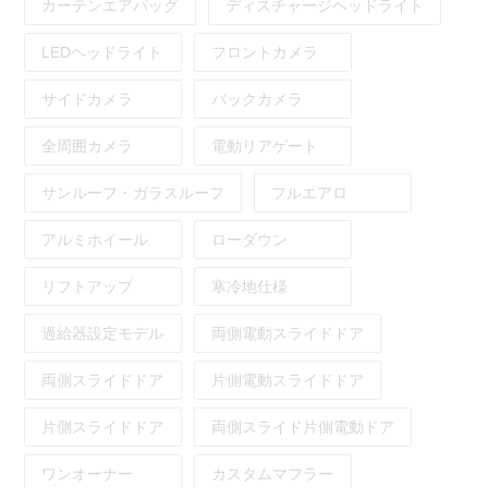
カーテンエアバッグ
ディスチャージヘッドライト
LEDヘッドライト
フロントカメラ
サイドカメラ
バックカメラ
全周囲カメラ
電動リアゲート
サンルーフ・ガラスルーフ
フルエアロ
アルミホイール
ローダウン
リフトアップ
寒冷地仕様
過給器設定モデル
両側電動スライドドア
両側スライドドア
片側電動スライドドア
片側スライドドア
両側スライド片側電動ドア
ワンオーナー
カスタムマフラー