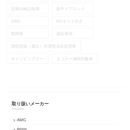
定期点検記録簿
集中ドアロック
4WD
MTモード付き
禁煙車
福祉車両
課税登録（届出）非課税済未使用車
キャンピングカー
エコカー減税対象車
取り扱いメーカー
AMG
BMW