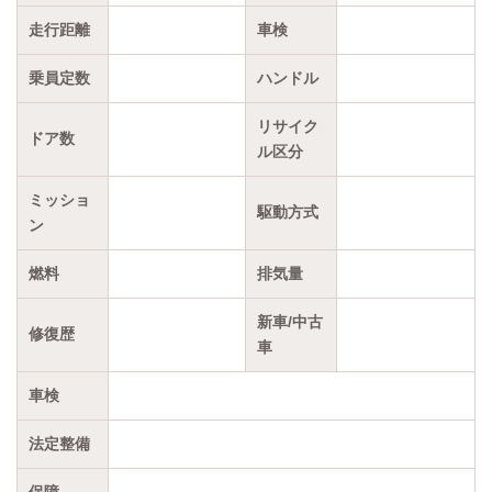
走行距離
車検
乗員定数
ハンドル
リサイク
ドア数
ル区分
ミッショ
駆動方式
ン
燃料
排気量
新車/中古
修復歴
車
車検
法定整備
保障