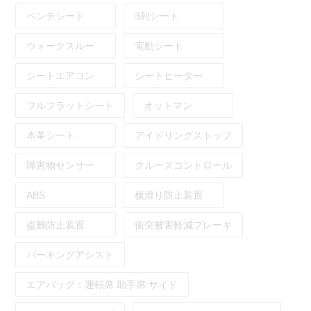
ベンチシート
3列シート
ウォークスルー
電動シート
シートエアコン
シートヒーター
フルフラットシート
オットマン
本革シート
アイドリングストップ
障害物センサー
クルーズコントロール
ABS
横滑り防止装置
盗難防止装置
衝突被害軽減ブレーキ
パーキングアシスト
エアバッグ：
運転席
助手席
サイド