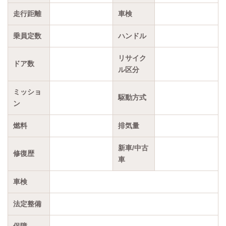
走行距離
車検
乗員定数
ハンドル
リサイク
ドア数
ル区分
ミッショ
駆動方式
ン
燃料
排気量
新車/中古
修復歴
車
車検
法定整備
保障