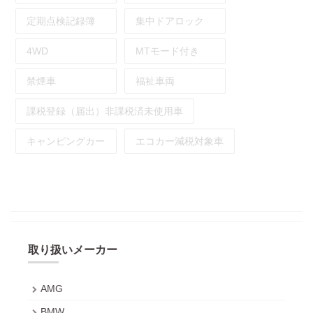
定期点検記録簿
集中ドアロック
4WD
MTモード付き
禁煙車
福祉車両
課税登録（届出）非課税済未使用車
キャンピングカー
エコカー減税対象車
取り扱いメーカー
AMG
BMW