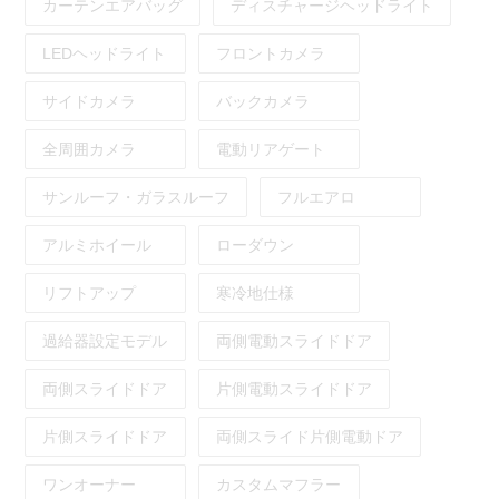
カーテンエアバッグ
ディスチャージヘッドライト
LEDヘッドライト
フロントカメラ
サイドカメラ
バックカメラ
全周囲カメラ
電動リアゲート
サンルーフ・ガラスルーフ
フルエアロ
アルミホイール
ローダウン
リフトアップ
寒冷地仕様
過給器設定モデル
両側電動スライドドア
両側スライドドア
片側電動スライドドア
片側スライドドア
両側スライド片側電動ドア
ワンオーナー
カスタムマフラー