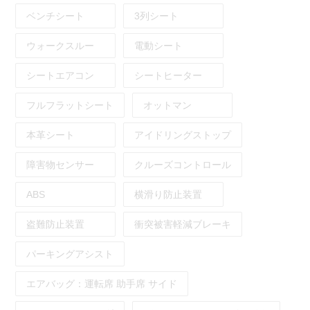
ベンチシート
3列シート
ウォークスルー
電動シート
シートエアコン
シートヒーター
フルフラットシート
オットマン
本革シート
アイドリングストップ
障害物センサー
クルーズコントロール
ABS
横滑り防止装置
盗難防止装置
衝突被害軽減ブレーキ
パーキングアシスト
エアバッグ：
運転席
助手席
サイド