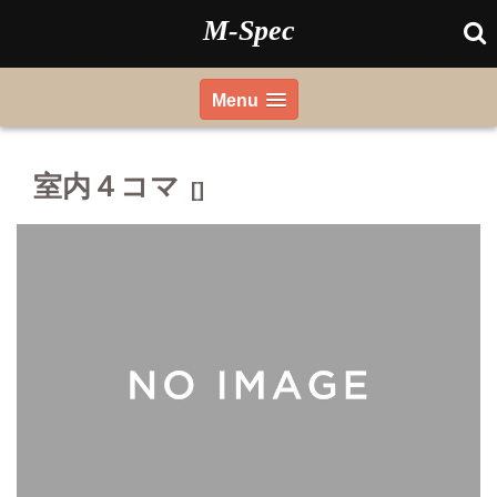
Skip
M-Spec
to
content
Menu
室内４コマ
[]