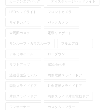
カーテンエアバッグ
ディスチャージヘッドライト
LEDヘッドライト
フロントカメラ
サイドカメラ
バックカメラ
全周囲カメラ
電動リアゲート
サンルーフ・ガラスルーフ
フルエアロ
アルミホイール
ローダウン
リフトアップ
寒冷地仕様
過給器設定モデル
両側電動スライドドア
両側スライドドア
片側電動スライドドア
片側スライドドア
両側スライド片側電動ドア
ワンオーナー
カスタムマフラー