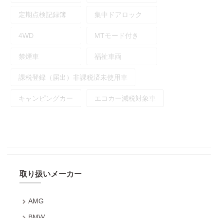
定期点検記録簿
集中ドアロック
4WD
MTモード付き
禁煙車
福祉車両
課税登録（届出）非課税済未使用車
キャンピングカー
エコカー減税対象車
取り扱いメーカー
AMG
BMW