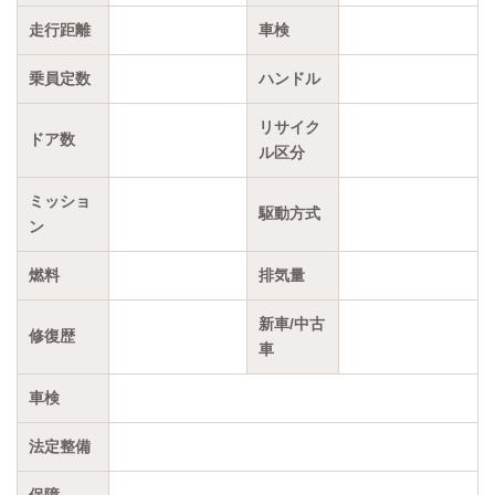
走行距離
車検
乗員定数
ハンドル
リサイク
ドア数
ル区分
ミッショ
駆動方式
ン
燃料
排気量
新車/中古
修復歴
車
車検
法定整備
保障