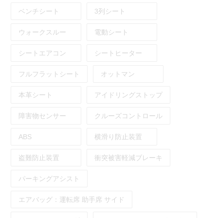
ベンチシート
3列シート
ウォークスルー
電動シート
シートエアコン
シートヒーター
フルフラットシート
オットマン
本革シート
アイドリングストップ
障害物センサー
クルーズコントロール
ABS
横滑り防止装置
盗難防止装置
衝突被害軽減ブレーキ
パーキングアシスト
エアバッグ：
運転席
助手席
サイド