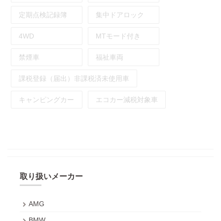
定期点検記録簿
集中ドアロック
4WD
MTモード付き
禁煙車
福祉車両
課税登録（届出）非課税済未使用車
キャンピングカー
エコカー減税対象車
取り扱いメーカー
AMG
BMW