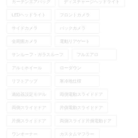
カーテンエアバッグ
ディスチャージヘッドライト
LEDヘッドライト
フロントカメラ
サイドカメラ
バックカメラ
全周囲カメラ
電動リアゲート
サンルーフ・ガラスルーフ
フルエアロ
アルミホイール
ローダウン
リフトアップ
寒冷地仕様
過給器設定モデル
両側電動スライドドア
両側スライドドア
片側電動スライドドア
片側スライドドア
両側スライド片側電動ドア
ワンオーナー
カスタムマフラー