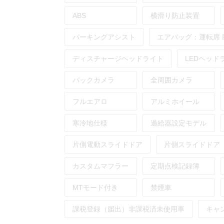
ABS
横滑り防止装置
パーキングアシスト
エアバッグ：
運転席
ディスチャージヘッドライト
LEDヘッド
バックカメラ
全周囲カメラ
フルエアロ
アルミホイール
寒冷地仕様
過給器設定モデル
片側電動スライドドア
片側スライドドア
カスタムマフラー
定期点検記録簿
MTモード付き
禁煙車
課税登録（届出）非課税済未使用車
キャ