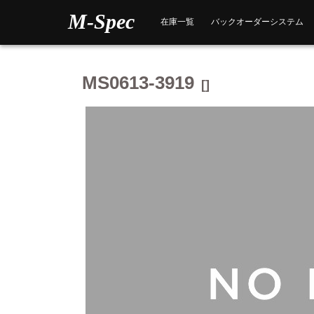
Skip
M-Spec
to
在庫一覧
バックオーダーシステム
content
MS0613-3919
[]