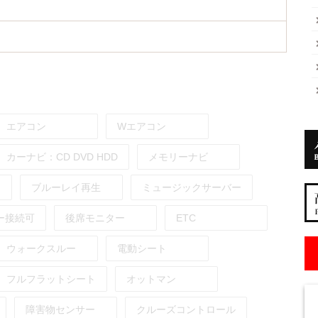
エアコン
Wエアコン
カーナビ：
CD
DVD
HDD
メモリーナビ
ブルーレイ再生
ミュージックサーバー
ー接続可
後席モニター
ETC
ウォークスルー
電動シート
フルフラットシート
オットマン
障害物センサー
クルーズコントロール