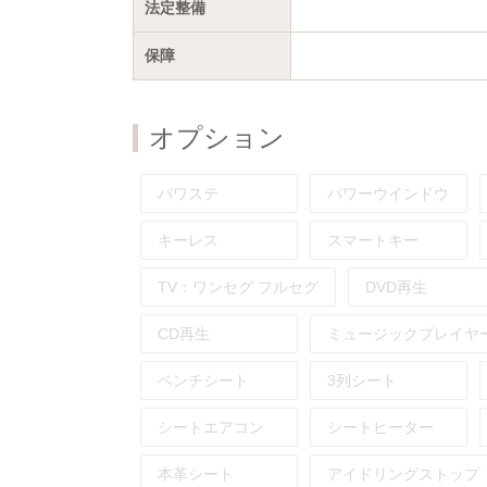
法定整備
保障
オプション
パワステ
パワーウインドウ
キーレス
スマートキー
TV：
ワンセグ
フルセグ
DVD再生
CD再生
ミュージックプレイヤ
ベンチシート
3列シート
シートエアコン
シートヒーター
本革シート
アイドリングストップ