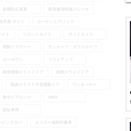
盗難防止装置
衝突被害軽減ブレーキ
助手席
サイド
カーテンエアバッグ
ライト
フロントカメラ
サイドカメラ
電動リアゲート
サンルーフ・ガラスルーフ
ローダウン
リフトアップ
両側電動スライドドア
両側スライドドア
両側スライド片側電動ドア
ワンオーナー
集中ドアロック
4WD
福祉車両
ンピングカー
エコカー減税対象車