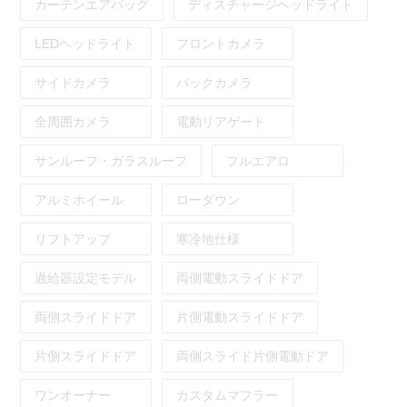
カーテンエアバッグ
ディスチャージヘッドライト
LEDヘッドライト
フロントカメラ
サイドカメラ
バックカメラ
全周囲カメラ
電動リアゲート
サンルーフ・ガラスルーフ
フルエアロ
アルミホイール
ローダウン
リフトアップ
寒冷地仕様
過給器設定モデル
両側電動スライドドア
両側スライドドア
片側電動スライドドア
片側スライドドア
両側スライド片側電動ドア
ワンオーナー
カスタムマフラー