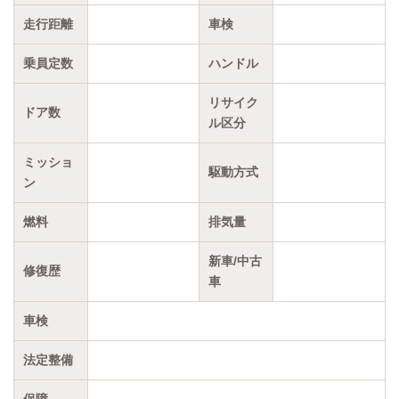
走行距離
車検
乗員定数
ハンドル
リサイク
ドア数
ル区分
ミッショ
駆動方式
ン
燃料
排気量
新車/中古
修復歴
車
車検
法定整備
保障