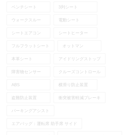
ベンチシート
3列シート
ウォークスルー
電動シート
シートエアコン
シートヒーター
フルフラットシート
オットマン
本革シート
アイドリングストップ
障害物センサー
クルーズコントロール
ABS
横滑り防止装置
盗難防止装置
衝突被害軽減ブレーキ
パーキングアシスト
エアバッグ：
運転席
助手席
サイド