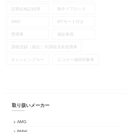
定期点検記録簿
集中ドアロック
4WD
MTモード付き
禁煙車
福祉車両
課税登録（届出）非課税済未使用車
キャンピングカー
エコカー減税対象車
取り扱いメーカー
AMG
BMW