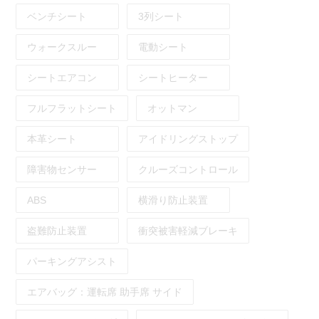
ベンチシート
3列シート
ウォークスルー
電動シート
シートエアコン
シートヒーター
フルフラットシート
オットマン
本革シート
アイドリングストップ
障害物センサー
クルーズコントロール
ABS
横滑り防止装置
盗難防止装置
衝突被害軽減ブレーキ
パーキングアシスト
エアバッグ：
運転席
助手席
サイド