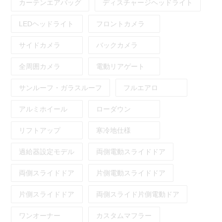
カーテンエアバッグ
ディスチャージヘッドライト
LEDヘッドライト
フロントカメラ
サイドカメラ
バックカメラ
全周囲カメラ
電動リアゲート
サンルーフ・ガラスルーフ
フルエアロ
アルミホイール
ローダウン
リフトアップ
寒冷地仕様
過給器設定モデル
両側電動スライドドア
両側スライドドア
片側電動スライドドア
片側スライドドア
両側スライド片側電動ドア
ワンオーナー
カスタムマフラー