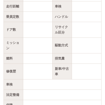
走行距離
車検
乗員定数
ハンドル
リサイク
ドア数
ル区分
ミッショ
駆動方式
ン
燃料
排気量
新車/中古
修復歴
車
車検
法定整備
保障