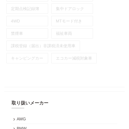
定期点検記録簿
集中ドアロック
4WD
MTモード付き
禁煙車
福祉車両
課税登録（届出）非課税済未使用車
キャンピングカー
エコカー減税対象車
取り扱いメーカー
AMG
BMW