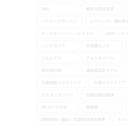
ABS
横滑り防止装置
パーキングアシスト
エアバッグ：
運転席
ディスチャージヘッドライト
LEDヘッド
バックカメラ
全周囲カメラ
フルエアロ
アルミホイール
寒冷地仕様
過給器設定モデル
片側電動スライドドア
片側スライドドア
カスタムマフラー
定期点検記録簿
MTモード付き
禁煙車
課税登録（届出）非課税済未使用車
キャ