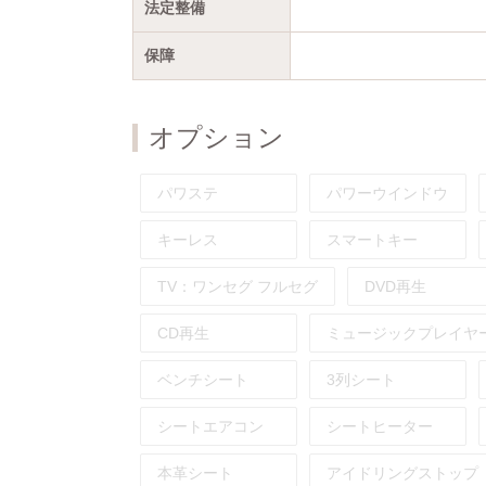
法定整備
保障
オプション
パワステ
パワーウインドウ
キーレス
スマートキー
TV：
ワンセグ
フルセグ
DVD再生
CD再生
ミュージックプレイヤ
ベンチシート
3列シート
シートエアコン
シートヒーター
本革シート
アイドリングストップ