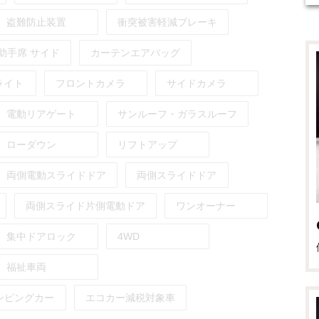
盗難防止装置
衝突被害軽減ブレーキ
助手席
サイド
カーテンエアバッグ
ライト
フロントカメラ
サイドカメラ
電動リアゲート
サンルーフ・ガラスルーフ
ローダウン
リフトアップ
両側電動スライドドア
両側スライドドア
両側スライド片側電動ドア
ワンオーナー
集中ドアロック
4WD
福祉車両
ンピングカー
エコカー減税対象車