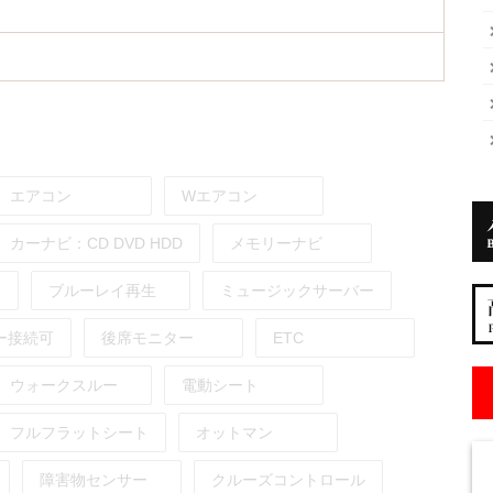
エアコン
Wエアコン
カーナビ：
CD
DVD
HDD
メモリーナビ
ブルーレイ再生
ミュージックサーバー
ー接続可
後席モニター
ETC
ウォークスルー
電動シート
フルフラットシート
オットマン
障害物センサー
クルーズコントロール