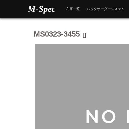
Skip
M-Spec
to
在庫一覧
バックオーダーシステム
content
MS0323-3455
[]