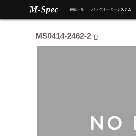
Skip
M-Spec
to
在庫一覧
バックオーダーシステム
content
MS0414-2462-2
[]