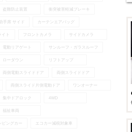
盗難防止装置
衝突被害軽減ブレーキ
助手席
サイド
カーテンエアバッグ
ライト
フロントカメラ
サイドカメラ
電動リアゲート
サンルーフ・ガラスルーフ
ローダウン
リフトアップ
両側電動スライドドア
両側スライドドア
両側スライド片側電動ドア
ワンオーナー
集中ドアロック
4WD
福祉車両
ンピングカー
エコカー減税対象車