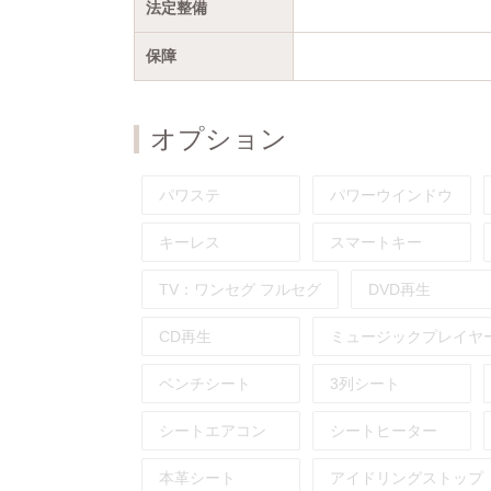
法定整備
保障
オプション
パワステ
パワーウインドウ
キーレス
スマートキー
TV：
ワンセグ
フルセグ
DVD再生
CD再生
ミュージックプレイヤ
ベンチシート
3列シート
シートエアコン
シートヒーター
本革シート
アイドリングストップ