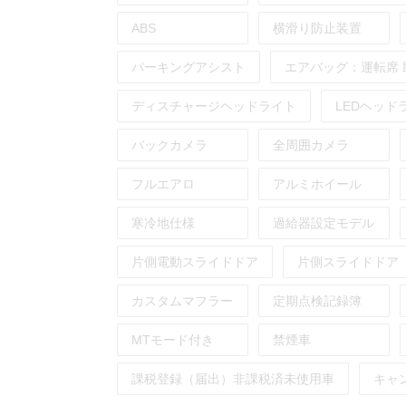
ABS
横滑り防止装置
パーキングアシスト
エアバッグ：
運転席
ディスチャージヘッドライト
LEDヘッド
バックカメラ
全周囲カメラ
フルエアロ
アルミホイール
寒冷地仕様
過給器設定モデル
片側電動スライドドア
片側スライドドア
カスタムマフラー
定期点検記録簿
MTモード付き
禁煙車
課税登録（届出）非課税済未使用車
キャ