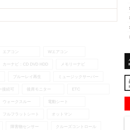
エアコン
Wエアコン
カーナビ：
CD
DVD
HDD
メモリーナビ
ブルーレイ再生
ミュージックサーバー
ー接続可
後席モニター
ETC
ウォークスルー
電動シート
フルフラットシート
オットマン
障害物センサー
クルーズコントロール