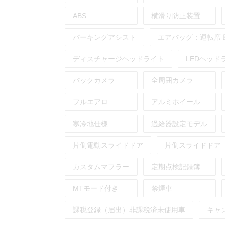
ABS
横滑り防止装置
パーキングアシスト
エアバッグ：
運転席
ディスチャージヘッドライト
LEDヘッド
バックカメラ
全周囲カメラ
フルエアロ
アルミホイール
寒冷地仕様
過給器設定モデル
片側電動スライドドア
片側スライドドア
カスタムマフラー
定期点検記録簿
MTモード付き
禁煙車
課税登録（届出）非課税済未使用車
キャ