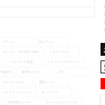
エアコン
Wエアコン
カーナビ：
CD
DVD
HDD
メモリーナビ
ブルーレイ再生
ミュージックサーバー
ー接続可
後席モニター
ETC
ウォークスルー
電動シート
フルフラットシート
オットマン
障害物センサー
クルーズコントロール