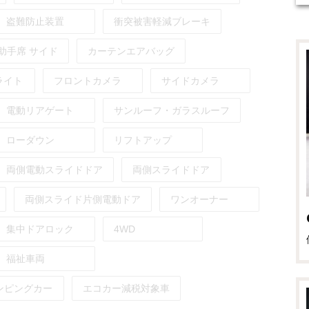
盗難防止装置
衝突被害軽減ブレーキ
助手席
サイド
カーテンエアバッグ
ライト
フロントカメラ
サイドカメラ
電動リアゲート
サンルーフ・ガラスルーフ
ローダウン
リフトアップ
両側電動スライドドア
両側スライドドア
両側スライド片側電動ドア
ワンオーナー
集中ドアロック
4WD
福祉車両
ンピングカー
エコカー減税対象車