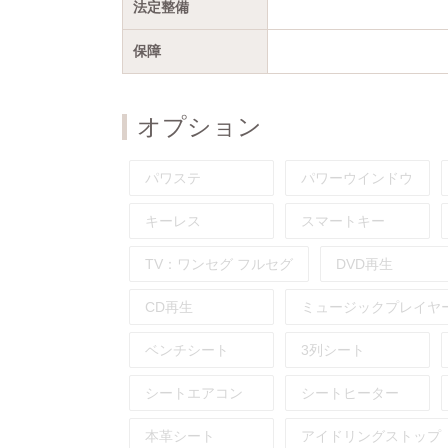
法定整備
保障
オプション
パワステ
パワーウインドウ
キーレス
スマートキー
TV：
ワンセグ
フルセグ
DVD再生
CD再生
ミュージックプレイヤ
ベンチシート
3列シート
シートエアコン
シートヒーター
本革シート
アイドリングストップ