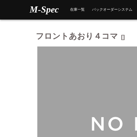
Skip
M-Spec
to
在庫一覧
バックオーダーシステム
content
フロントあおり４コマ
[]