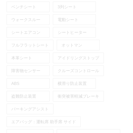
ベンチシート
3列シート
ウォークスルー
電動シート
シートエアコン
シートヒーター
フルフラットシート
オットマン
本革シート
アイドリングストップ
障害物センサー
クルーズコントロール
ABS
横滑り防止装置
盗難防止装置
衝突被害軽減ブレーキ
パーキングアシスト
エアバッグ：
運転席
助手席
サイド