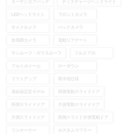
カーテンエアバッグ
ディスチャージヘッドライト
LEDヘッドライト
フロントカメラ
サイドカメラ
バックカメラ
全周囲カメラ
電動リアゲート
サンルーフ・ガラスルーフ
フルエアロ
アルミホイール
ローダウン
リフトアップ
寒冷地仕様
過給器設定モデル
両側電動スライドドア
両側スライドドア
片側電動スライドドア
片側スライドドア
両側スライド片側電動ドア
ワンオーナー
カスタムマフラー