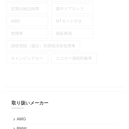
定期点検記録簿
集中ドアロック
4WD
MTモード付き
禁煙車
福祉車両
課税登録（届出）非課税済未使用車
キャンピングカー
エコカー減税対象車
取り扱いメーカー
AMG
BMW