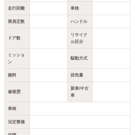
走行距離
車検
乗員定数
ハンドル
リサイク
ドア数
ル区分
ミッショ
駆動方式
ン
燃料
排気量
新車/中古
修復歴
車
車検
法定整備
保障