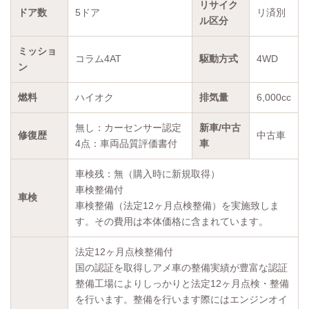
リサイク
ドア数
5ドア
リ済別
ル区分
ミッショ
コラム4AT
駆動方式
4WD
ン
燃料
ハイオク
排気量
6,000cc
無し：カーセンサー認定
新車/中古
修復歴
中古車
4点：車両品質評価書付
車
車検残：無（購入時に新規取得）
車検整備付
車検
車検整備（法定12ヶ月点検整備）を実施致しま
す。その費用は本体価格に含まれています。
法定12ヶ月点検整備付
国の認証を取得しアメ車の整備実績が豊富な認証
整備工場によりしっかりと法定12ヶ月点検・整備
を行います。整備を行います際にはエンジンオイ