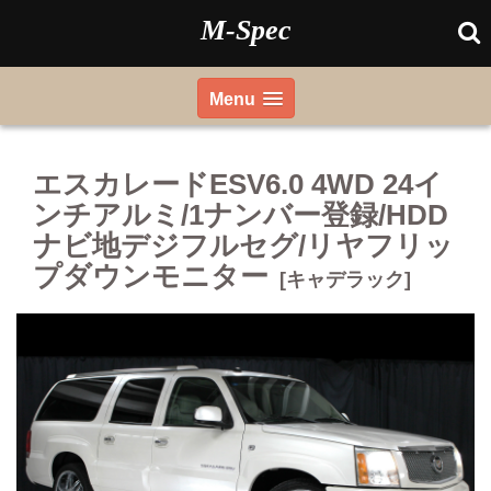
Skip
M-Spec
to
content
Menu
エスカレードESV6.0 4WD 24イ
ンチアルミ/1ナンバー登録/HDD
ナビ地デジフルセグ/リヤフリッ
プダウンモニター
[キャデラック]