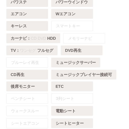
パワステ
パワーウインドウ
エアコン
Wエアコン
キーレス
スマートキー
カーナビ：
CD
DVD
HDD
メモリーナビ
TV：
ワンセグ
フルセグ
DVD再生
ブルーレイ再生
ミュージックサーバー
CD再生
ミュージックプレイヤー接続可
後席モニター
ETC
ベンチシート
3列シート
ウォークスルー
電動シート
シートエアコン
シートヒーター