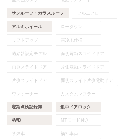
サンルーフ・ガラスルーフ
フルエアロ
アルミホイール
ローダウン
リフトアップ
寒冷地仕様
過給器設定モデル
両側電動スライドドア
両側スライドドア
片側電動スライドドア
片側スライドドア
両側スライド片側電動ドア
ワンオーナー
カスタムマフラー
定期点検記録簿
集中ドアロック
4WD
MTモード付き
禁煙車
福祉車両