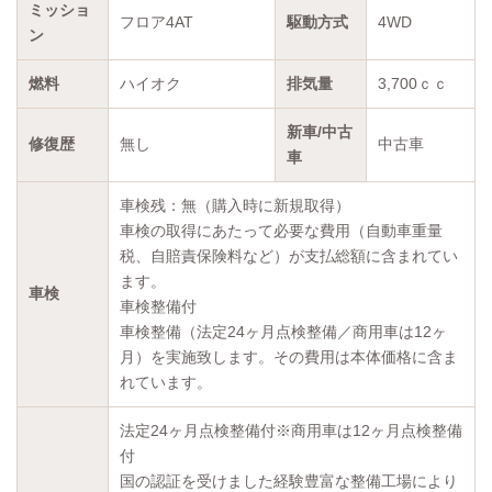
ミッショ
フロア4AT
駆動方式
4WD
ン
燃料
ハイオク
排気量
3,700ｃｃ
新車/中古
修復歴
無し
中古車
車
車検残：無（購入時に新規取得）
車検の取得にあたって必要な費用（自動車重量
税、自賠責保険料など）が支払総額に含まれてい
ます。
車検
車検整備付
車検整備（法定24ヶ月点検整備／商用車は12ヶ
月）を実施致します。その費用は本体価格に含ま
れています。
法定24ヶ月点検整備付※商用車は12ヶ月点検整備
付
国の認証を受けました経験豊富な整備工場により