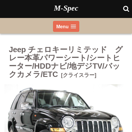
Skip
M-Spec
to
content
Menu
Jeep チェロキーリミテッド グ
レー本革パワーシート/シートヒ
ーター/HDDナビ/地デジTV/バッ
クカメラ/ETC
[クライスラー]