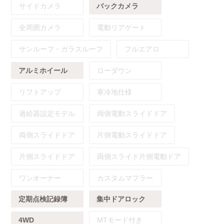
サイドカメラ
バックカメラ
全周囲カメラ
電動リアゲート
サンルーフ・ガラスルーフ
フルエアロ
アルミホイール
ローダウン
リフトアップ
寒冷地仕様
過給器設定モデル
両側電動スライドドア
両側スライドドア
片側電動スライドドア
片側スライドドア
両側スライド片側電動ドア
ワンオーナー
カスタムマフラー
定期点検記録簿
集中ドアロック
4WD
MTモード付き