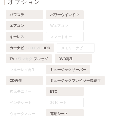
オプション
パワステ
パワーウインドウ
エアコン
Wエアコン
キーレス
スマートキー
カーナビ：
CD
DVD
HDD
メモリーナビ
TV：
ワンセグ
フルセグ
DVD再生
ブルーレイ再生
ミュージックサーバー
CD再生
ミュージックプレイヤー接続可
後席モニター
ETC
ベンチシート
3列シート
ウォークスルー
電動シート