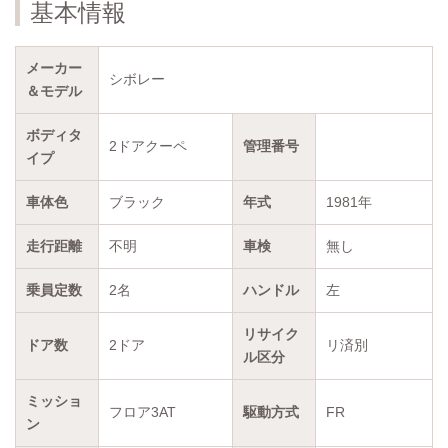
基本情報
メーカー
シボレー
＆モデル
ボディタ
2ドアクーペ
管理番号
イプ
車体色
ブラック
年式
1981年
走行距離
不明
車検
無し
乗員定数
2名
ハンドル
左
リサイク
ドア数
2ドア
リ済別
ル区分
ミッショ
フロア3AT
駆動方式
FR
ン