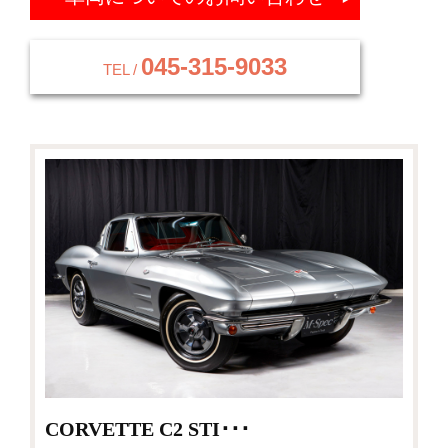
045-315-9033
TEL /
CORVETTE C2 STI･･･