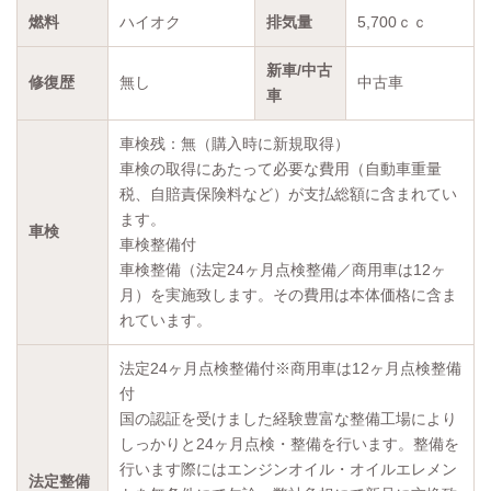
燃料
ハイオク
排気量
5,700ｃｃ
新車/中古
修復歴
無し
中古車
車
車検残：無（購入時に新規取得）
車検の取得にあたって必要な費用（自動車重量
税、自賠責保険料など）が支払総額に含まれてい
ます。
車検
車検整備付
車検整備（法定24ヶ月点検整備／商用車は12ヶ
月）を実施致します。その費用は本体価格に含ま
れています。
法定24ヶ月点検整備付※商用車は12ヶ月点検整備
付
国の認証を受けました経験豊富な整備工場により
しっかりと24ヶ月点検・整備を行います。整備を
行います際にはエンジンオイル・オイルエレメン
法定整備