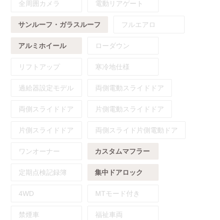
全周囲カメラ
電動リアゲート
サンルーフ・ガラスルーフ
フルエアロ
アルミホイール
ローダウン
リフトアップ
寒冷地仕様
過給器設定モデル
両側電動スライドドア
両側スライドドア
片側電動スライドドア
片側スライドドア
両側スライド片側電動ドア
ワンオーナー
カスタムマフラー
定期点検記録簿
集中ドアロック
4WD
MTモード付き
禁煙車
福祉車両