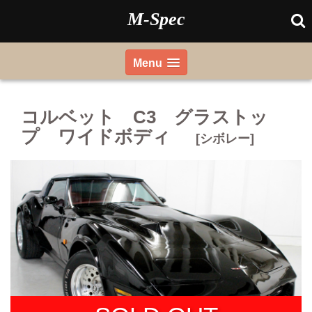
Skip
M-Spec
to
content
Menu
コルベット C3 グラストッ
プ ワイドボディ
[シボレー]