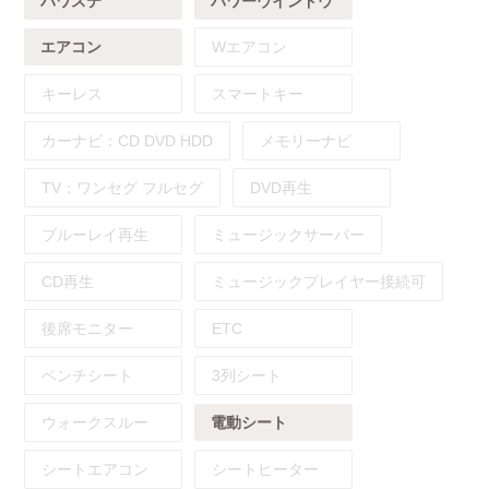
パワステ
パワーウインドウ
エアコン
Wエアコン
キーレス
スマートキー
カーナビ：
CD
DVD
HDD
メモリーナビ
TV：
ワンセグ
フルセグ
DVD再生
ブルーレイ再生
ミュージックサーバー
CD再生
ミュージックプレイヤー接続可
後席モニター
ETC
ベンチシート
3列シート
ウォークスルー
電動シート
シートエアコン
シートヒーター