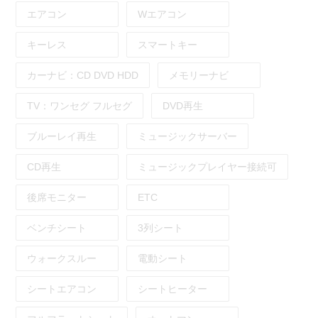
エアコン
Wエアコン
キーレス
スマートキー
カーナビ：
CD
DVD
HDD
メモリーナビ
TV：
ワンセグ
フルセグ
DVD再生
ブルーレイ再生
ミュージックサーバー
CD再生
ミュージックプレイヤー接続可
後席モニター
ETC
ベンチシート
3列シート
ウォークスルー
電動シート
シートエアコン
シートヒーター