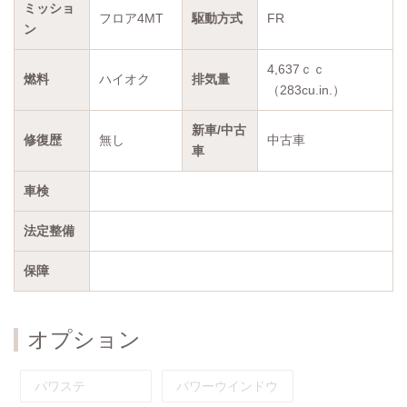
ミッショ
フロア4MT
駆動方式
FR
ン
4,637ｃｃ
燃料
ハイオク
排気量
（283cu.in.）
新車/中古
修復歴
無し
中古車
車
車検
法定整備
保障
オプション
パワステ
パワーウインドウ