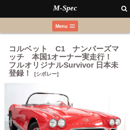
Skip
M-Spec
to
content
Menu
コルベット C1 ナンバーズマ
ッチ 本国1オーナー実走行！
フルオリジナルSurvivor 日本未
登録！
[シボレー]