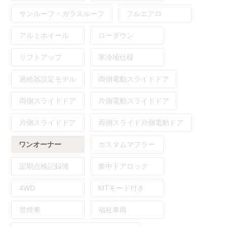
サンルーフ・ガラスルーフ
フルエアロ
アルミホイール
ローダウン
リフトアップ
寒冷地仕様
過給器設定モデル
両側電動スライドドア
両側スライドドア
片側電動スライドドア
片側スライドドア
両側スライド片側電動ドア
ワンオーナー
カスタムマフラー
定期点検記録簿
集中ドアロック
4WD
MTモード付き
禁煙車
福祉車両