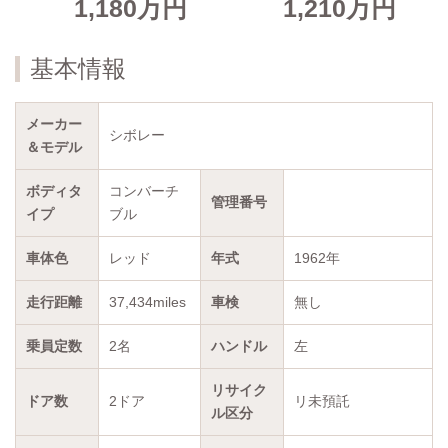
1,180万円
1,210万円
基本情報
メーカー
シボレー
＆モデル
ボディタ
コンバーチ
管理番号
イプ
ブル
車体色
レッド
年式
1962年
走行距離
37,434miles
車検
無し
乗員定数
2名
ハンドル
左
リサイク
ドア数
2ドア
リ未預託
ル区分