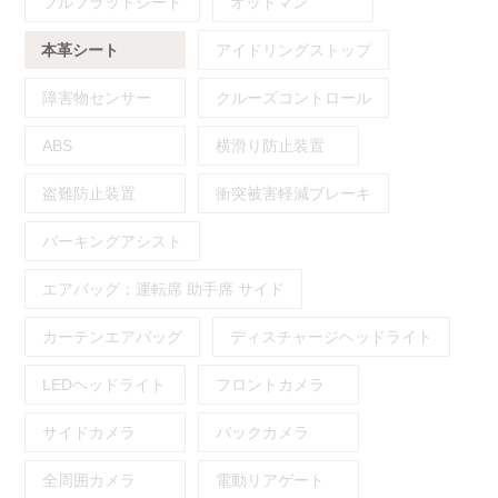
フルフラットシート
オットマン
本革シート
アイドリングストップ
障害物センサー
クルーズコントロール
ABS
横滑り防止装置
盗難防止装置
衝突被害軽減ブレーキ
パーキングアシスト
エアバッグ：
運転席
助手席
サイド
カーテンエアバッグ
ディスチャージヘッドライト
LEDヘッドライト
フロントカメラ
サイドカメラ
バックカメラ
全周囲カメラ
電動リアゲート